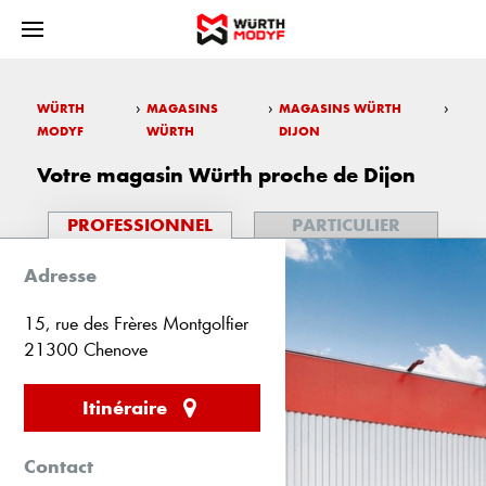
›
›
›
WÜRTH
MAGASINS
MAGASINS WÜRTH
MODYF
WÜRTH
DIJON
Votre magasin Würth proche de Dijon
PROFESSIONNEL
PARTICULIER
Adresse
15, rue des Frères Montgolfier
21300 Chenove
Itinéraire
Contact