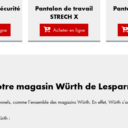
Pantalon de travail
écurité
Pant
STRECH X
Acheter en ligne
igne
votre magasin Würth de Lespa
nels, comme l’ensemble des magasins Würth. En effet, Würth s’adre
ürth :