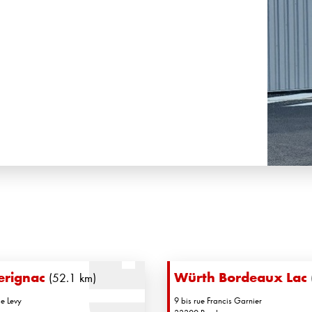
erignac
Würth Bordeaux Lac
(52.1 km)
e Levy
9 bis rue Francis Garnier