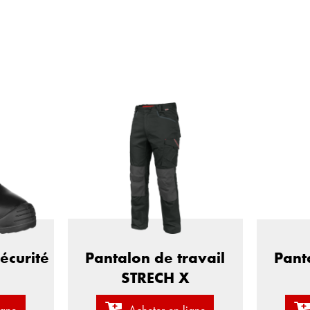
Pantalon de travail
écurité
Pant
STRECH X
Acheter en ligne
igne