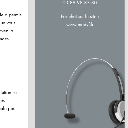
03 88 98 83 80
le a permis
Par chat sur le site :
sque vous
www.modyf.fr
avez la
andes
lution se
les
éale pour