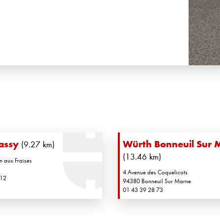
assy
Würth Bonneuil Sur 
(9.27 km)
(13.46 km)
n aux Fraises
4 Avenue des Coquelicots
 12
94380 Bonneuil Sur Marne
01 43 39 28 73