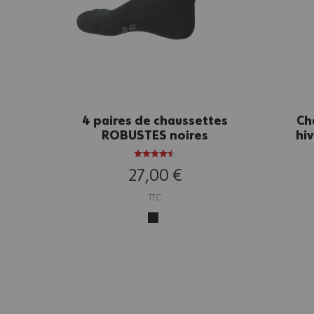
4 paires de chaussettes
Ch
ROBUSTES noires
hi
MO
27,00 €
TTC