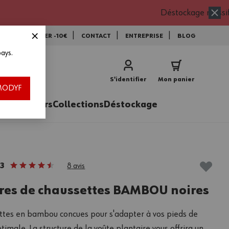
Déstockage massif
NEWSLETTER -10€
CONTACT
ENTREPRISE
BLOG
ays.
vec le code EXTRA15 * !
utres offres ou remises exceptionnelles en cours (déstockage, promos, frais
S'identifier
Mon panier
 stocks disponibles, jusqu’au 16/08/2026.
h MODYF
ires
Métiers
Collections
Déstockage
3
8
avis
ires de chaussettes BAMBOU noires
ttes en bambou concues pour s'adapter à vos pieds de
timale. La structure de la voûte plantaire vous offrira un