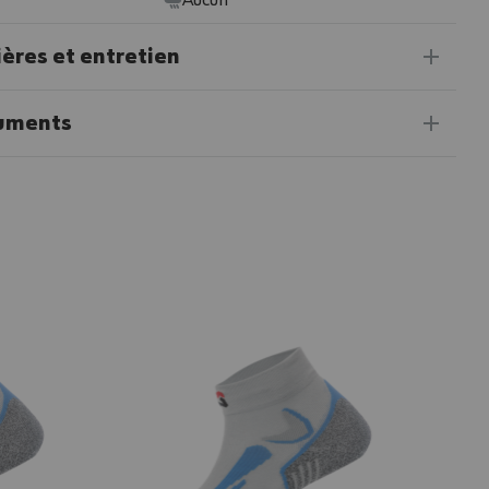
Aucun
ères et entretien
uments
35%