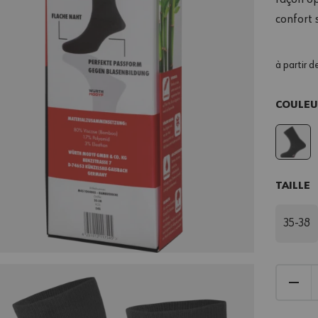
confort 
à partir d
COULE
TAILLE
35-38