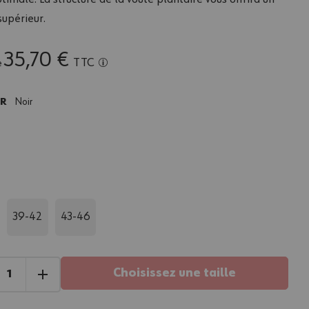
supérieur.
35,70 €
TTC
e
UR
Noir
39-42
43-46
Choisissez une taille