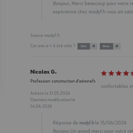
Bonjour, Merci beaucoup pour votre r
expérience chez modyf.fr vous ait satis
Source:
modyf.fr
Cet avis a-t-il été utile ?
0
0
Oui
Non
Nicolas G.
Profession: construction d'aéronefs
confortables e
Acheté le 31.05.2026
Dernière modification le
14.06.2026
Réponse de
le 15/06/2026
modyf.fr
Bonjour,Un grand merci pour votre ret