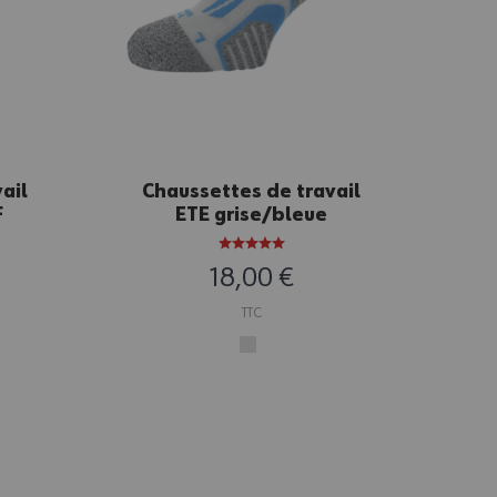
ail
Chaussettes de travail
Cha
F
ETE grise/bleue
18,00 €
TTC