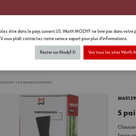
CATALOGUE 2025 - 2026
GRANDS COMPTES
PERSONNALISATION
EN PLUS :
lez être dans le pays suivant US. Würth MODYF ne livre pas dans votre p
-15%
sur le reste du site a
'il vous plaît
contactez notre service export
pour plus d'informations.
MAGASIN...
*Offre non cumulable avec toutes a
de marquage...) dans la limite des
Rester sur Modyf.fr
Voir tous les sites Würt
haussures de sécurité
Tenues printemps/été
Accesso
 CHAUSSETTES BAMBOU NOIRES
M45129
5 pa
Chausse
façon op