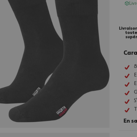
Liv
Livraiso
tout
supér
Cara
E
E
G
S
T
En sa