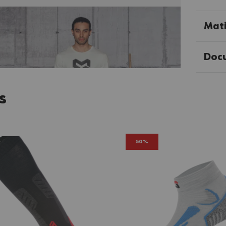
Mati
Doc
s
50%