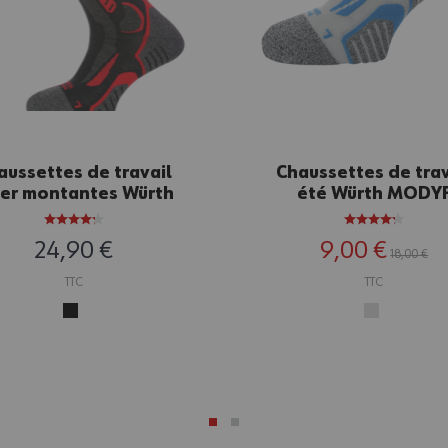
aussettes de travail
Chaussettes de trav
ver montantes Würth
été Würth MODY
DYF noires/rouges
grises/bleues
24,90 €
9,00 €
18,00 €
TTC
TTC