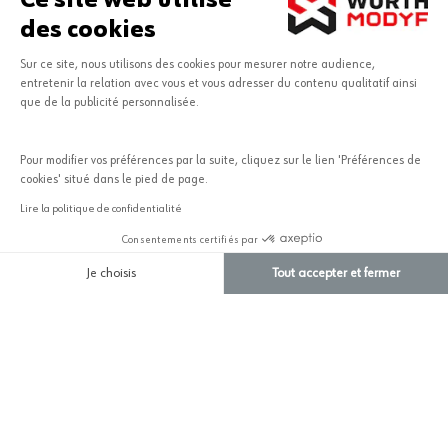
des cookies
Sur ce site, nous utilisons des cookies pour mesurer notre audience,
entretenir la relation avec vous et vous adresser du contenu qualitatif ainsi
que de la publicité personnalisée.
Pour modifier vos préférences par la suite, cliquez sur le lien 'Préférences de
cookies' situé dans le pied de page.
Lire la politique de confidentialité
LABELLISÉ EN RSE
Consentements certifiés par
Je choisis
Tout accepter et fermer
Plateforme de Gestion du Consentement : Personnalisez vos O
AXEPTIO CONSENT
Notre plateforme vous permet d'adapter et de gérer vos paramètr