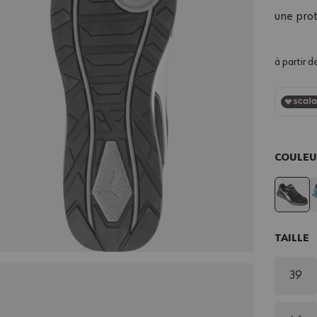
une prot
à partir d
COULE
TAILLE
39