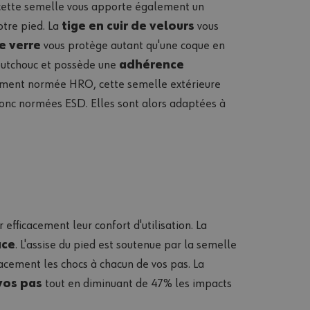
 cette semelle vous apporte également un
otre pied. La
tige en cuir de velours
vous
e verre
vous protège autant qu'une coque en
outchouc et possède une
adhérence
lement normée HRO, cette semelle extérieure
t donc normées ESD. Elles sont alors adaptées à
efficacement leur confort d'utilisation. La
ace
. L'assise du pied est soutenue par la semelle
acement les chocs à chacun de vos pas. La
vos pas
tout en diminuant de 47% les impacts