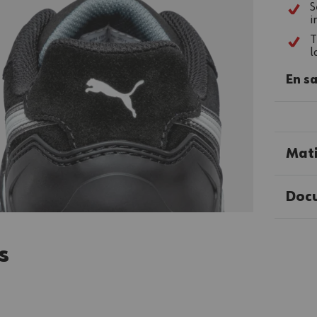
S
i
T
l
En sa
Mat
Doc
s