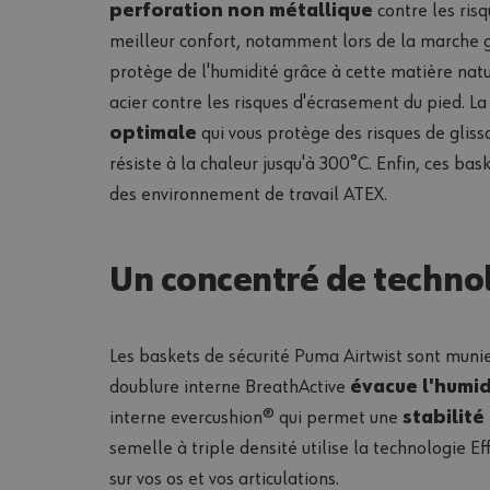
perforation non métallique
contre les ris
meilleur confort, notamment lors de la marche g
protège de l'humidité grâce à cette matière nat
acier contre les risques d'écrasement du pied. L
optimale
qui vous protège des risques de gli
36
résiste à la chaleur jusqu'à 300°C. Enfin, ces ba
des environnement de travail ATEX.
Un concentré de technol
Les baskets de sécurité Puma Airtwist sont munies
doublure interne BreathActive
évacue l'humid
interne evercushion® qui permet une
stabilité
semelle à triple densité utilise la technologie 
sur vos os et vos articulations.