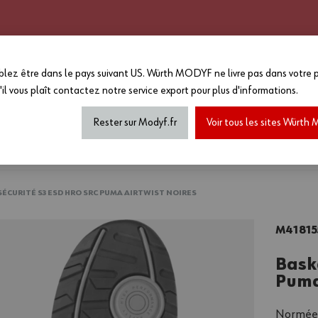
CATALOGUE 2025 - 2026
GRANDS COMPTES
PERSONNALISATION
EN PLUS :
lez être dans le pays suivant US. Würth MODYF ne livre pas dans votre p
-15%
sur le reste du site a
'il vous plaît
contactez notre service export
pour plus d'informations.
MAGASIN...
*Offre non cumulable avec toutes a
de marquage...) dans la limite des
Rester sur Modyf.fr
Voir tous les sites Würt
haussures de sécurité
Tenues printemps/été
Accesso
SÉCURITÉ S3 ESD HRO SRC PUMA AIRTWIST NOIRES
M41815
Bask
Puma
Normées