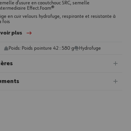
emelle d'usure en caoutchouc SRC, semelle
ntermediaire Effect.Foam®
ige en cuir velours hydrofuge, respirante et resistante à
a fois
voir plus
Poids: Poids pointure 42 : 580 g
Hydrofuge
ières
uments
25%