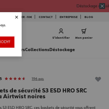
Déstockage massif
NEWSLETTER -10€
CONTACT
ENTREPRISE
BLOG
ays.
vec le code EXTRA15 * !
utres offres ou remises exceptionnelles en cours (déstockage, promos, frais
S'identifier
Mon panier
 stocks disponibles, jusqu’au 16/08/2026.
h MODYF
ires
Métiers
Collections
Déstockage
5
196
avis
ets de sécurité S3 ESD HRO SRC
 Airtwist noires
 S3 ESD HRO SRC, ces baskets de sécurité vous offrent