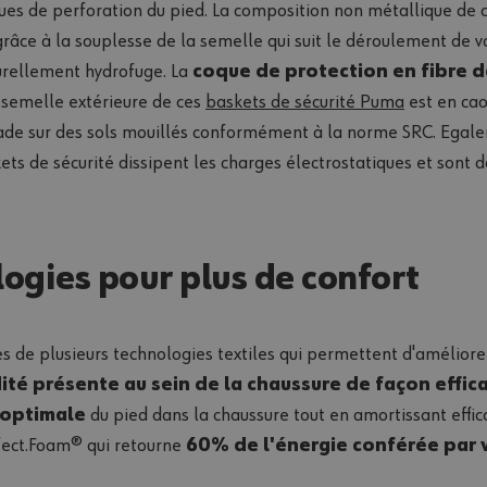
ques de perforation du pied. La composition non métallique de
râce à la souplesse de la semelle qui suit le déroulement de v
urellement hydrofuge. La
coque de protection en fibre d
a semelle extérieure de ces
baskets de sécurité Puma
est en ca
ssade sur des sols mouillés conformément à la norme SRC. Ega
0°
skets de sécurité dissipent les charges électrostatiques et son
ogies pour plus de confort
 de plusieurs technologies textiles qui permettent d'améliorer 
ité présente au sein de la chaussure de façon effic
 optimale
du pied dans la chaussure tout en amortissant effic
Effect.Foam® qui retourne
60% de l'énergie conférée par 