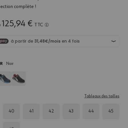
ection complète !
125,94 €
TTC
e
UR
Noir
Tableaux des tailles
40
41
42
43
44
45