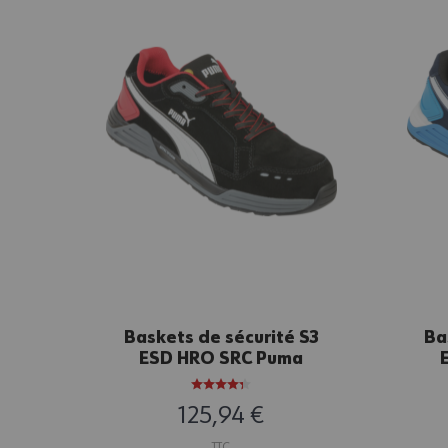
Baskets de sécurité S3
Ba
ESD HRO SRC Puma
Airtwist noires et rouges
125,94 €
TTC