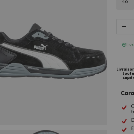
46
Liv
Livraiso
tout
supér
Cara
C
t
D
E