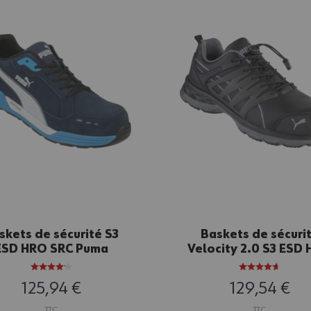
skets de sécurité S3
Baskets de sécuri
ESD HRO SRC Puma
Velocity 2.0 S3 ESD
Airtwist Bleues
SRC Puma Noires
125,94 €
129,54 €
TTC
TTC