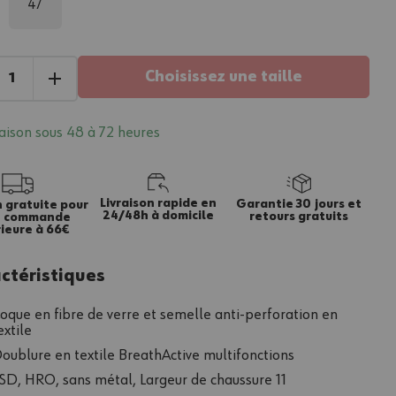
47
Choisissez une taille
raison sous 48 à 72 heures
Livraison rapide en
Garantie 30 jours et
n gratuite pour
24/48h à domicile
retours gratuits
e commande
ieure à 66€
ctéristiques
oque en fibre de verre et semelle anti-perforation en
extile
oublure en textile BreathActive multifonctions
SD, HRO, sans métal, Largeur de chaussure 11