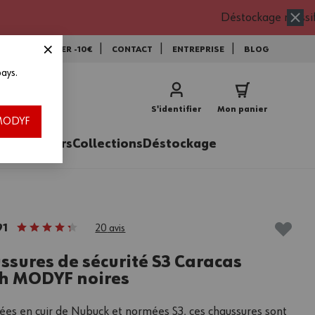
Déstockage massif
NEWSLETTER -10€
CONTACT
ENTREPRISE
BLOG
ays.
vec le code EXTRA15 * !
utres offres ou remises exceptionnelles en cours (déstockage, promos, frais
S'identifier
Mon panier
 stocks disponibles, jusqu’au 16/08/2026.
h MODYF
ires
Métiers
Collections
Déstockage
91
20
avis
ssures de sécurité S3 Caracas
h MODYF noires
es en cuir de Nubuck et normées S3, ces chaussures sont