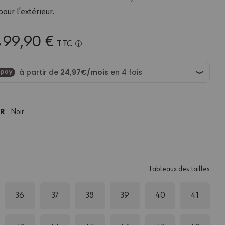
pour l'extérieur.
99,90 €
TTC
e
UR
Noir
Tableaux des tailles
36
37
38
39
40
41