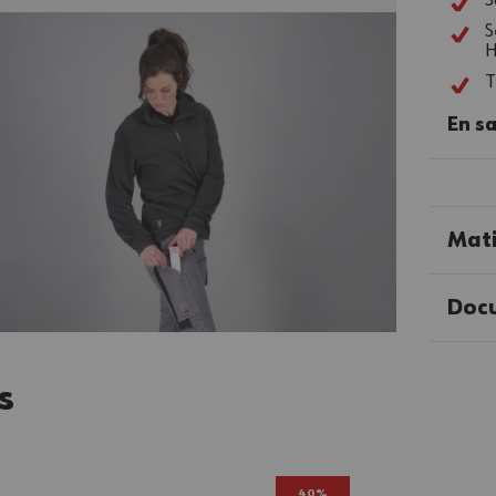
S
S
H
T
En sa
Mat
Doc
s
40%