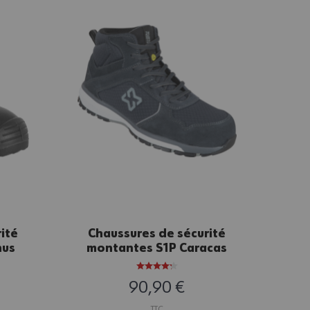
ité
Chaussures de sécurité
Ch
nus
montantes S1P Caracas
ba
es
Würth MODYF anthracite
90,90 €
TTC