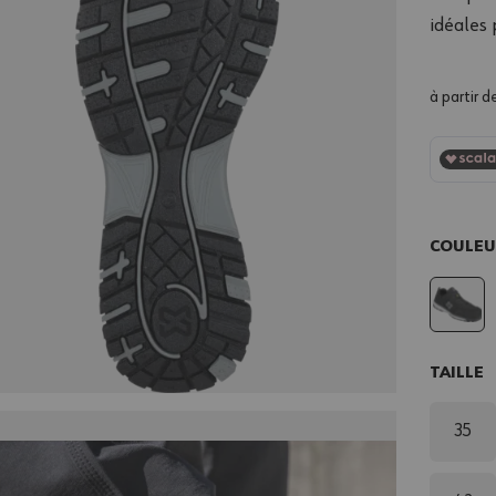
idéales 
à partir d
COULE
TAILLE
35