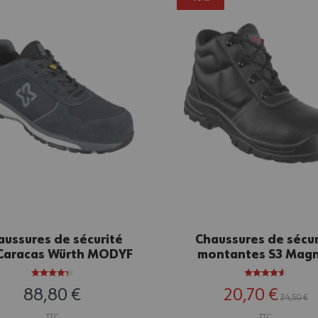
aussures de sécurité
Chaussures de sécur
Caracas Würth MODYF
montantes S3 Mag
anthracite
Würth MODYF noir
88,80 €
20,70 €
34,50 €
TTC
TTC