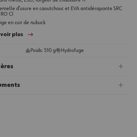
ans métal, ESD, largeur de chaussure 11
emelle d'usure en caoutchouc et EVA antidérapante SRC
RO CI
ige en cuir de nubuck
voir plus
Poids: 510 g
Hydrofuge
ières
uments
40