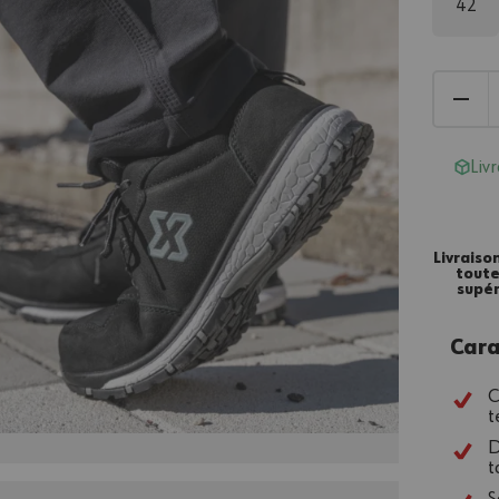
42
Liv
Livraiso
tout
supér
Cara
C
t
D
t