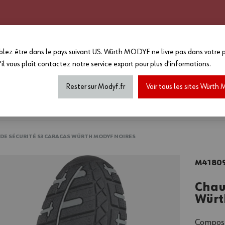
CATALOGUE 2025 - 2026
GRANDS COMPTES
PERSONNALISATION
EN PLUS :
lez être dans le pays suivant US. Würth MODYF ne livre pas dans votre p
-15%
sur le reste du site a
'il vous plaît
contactez notre service export
pour plus d'informations.
MAGASIN...
*Offre non cumulable avec toutes a
de marquage...) dans la limite des
Rester sur Modyf.fr
Voir tous les sites Würt
haussures de sécurité
Tenues printemps/été
Accesso
DE SÉCURITÉ S3 CARACAS WÜRTH MODYF NOIRES
M4180
Chau
Würt
Composé