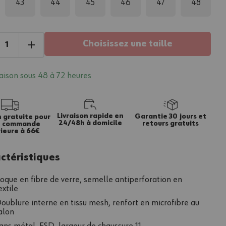
43
44
45
46
47
48
Choisissez une taille
raison sous 48 à 72 heures
Livraison rapide en
Garantie 30 jours et
n gratuite pour
24/48h à domicile
retours gratuits
e commande
ieure à 66€
ctéristiques
oque en fibre de verre, semelle antiperforation en
extile
oublure interne en tissu mesh, renfort en microfibre au
alon