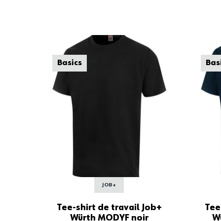
Basics
Bas
JOB+
Tee-shirt de travail Job+
Tee
Würth MODYF noir
W