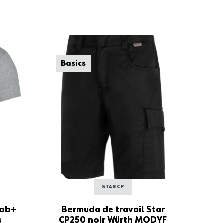
Basics
STAR CP
Job+
Bermuda de travail Star
Te
s
CP250 noir Würth MODYF
W