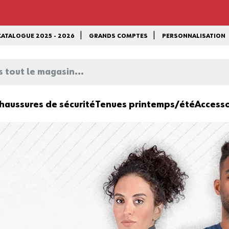
CATALOGUE 2025 - 2026
GRANDS COMPTES
PERSONNALISATION
EN PLUS :
-15%
sur le reste du site a
MAGASIN...
*Offre non cumulable avec toutes a
de marquage...) dans la limite des
haussures de sécurité
Tenues printemps/été
Accesso