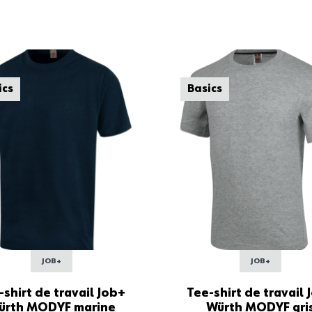
ics
Basics
JOB+
JOB+
-shirt de travail Job+
Tee-shirt de travail 
ürth MODYF marine
Würth MODYF gri