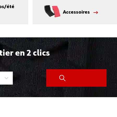
ps/été
Accessoires
er en 2 clics
Rechercher