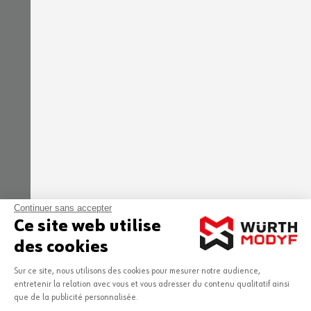
MÉDAILLÉ DE PLATINE PAR ECOVADIS
Continuer sans accepter
Ce site web utilise
des cookies
LABELLISÉ EN RSE
Sur ce site, nous utilisons des cookies pour mesurer notre audience,
entretenir la relation avec vous et vous adresser du contenu qualitatif ainsi
que de la publicité personnalisée.