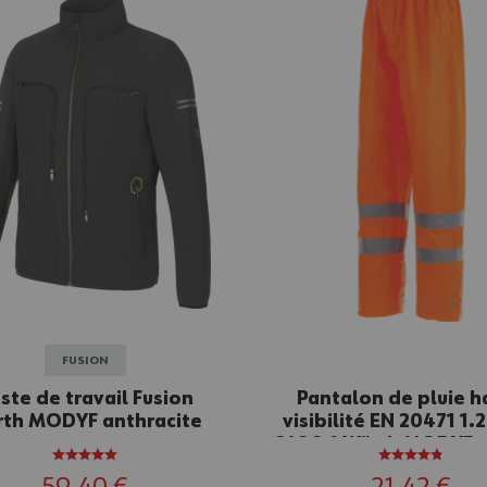
FUSION
ste de travail Fusion
Pantalon de pluie h
th MODYF anthracite
visibilité EN 20471 1.2
343 3.1 Würth MODYF 