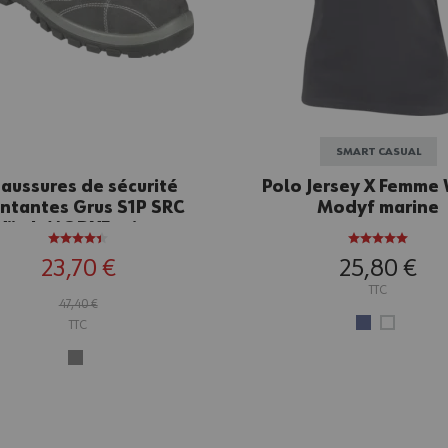
SMART CASUAL
aussures de sécurité
Polo Jersey X Femme
ntantes Grus S1P SRC
Modyf marine
ürth MODYF grises
23,70 €
25,80 €
TTC
47,40 €
TTC