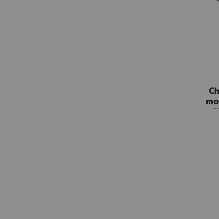
Ch
mo
W