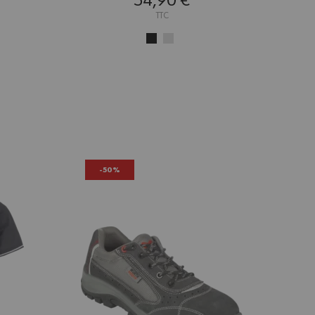
54,90 €
TTC
-50%