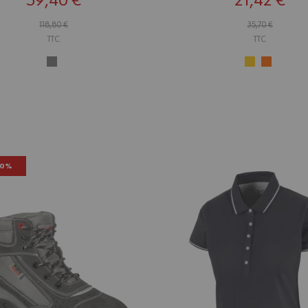
59,40 €
21,42 €
118,80 €
35,70 €
TTC
TTC
50%