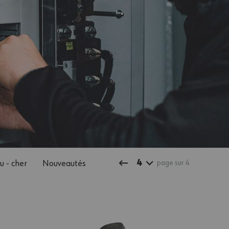
4
u - cher
Nouveautés
page sur 4