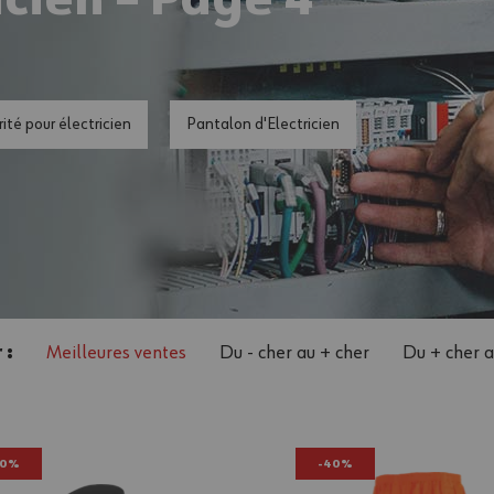
icien – Page 4
ité pour électricien
Pantalon d'Electricien
 :
Meilleures ventes
Du - cher au + cher
Du + cher a
50%
-40%