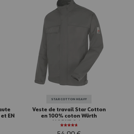
STAR COTTON HEAVY
aute
Veste de travail Star Cotton
 et EN
en 100% coton Würth
orange
MODYF Grise