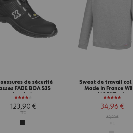
aussures de sécurité
Sweat de travail col
asses FADE BOA S3S
Made in France Wü
noires/grises
MODYF gris
123,90 €
34,96 €
TTC
69,90 €
TTC