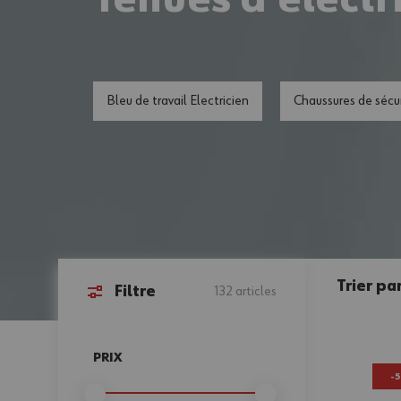
Tenues d'électr
Bleu de travail Electricien
Chaussures de sécur
Trier par
Filtre
132
articles
Passer à la liste des produits
PRIX
-
FILTER