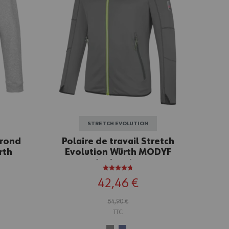
STRETCH EVOLUTION
 rond
Polaire de travail Stretch
rth
Evolution Würth MODYF
Anthracite
42,46 €
84,90 €
TTC