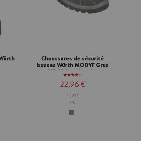
 Würth
Chaussures de sécurité
basses Würth MODYF Grus
S1P SRC anthracite
22,96 €
45,90 €
TTC