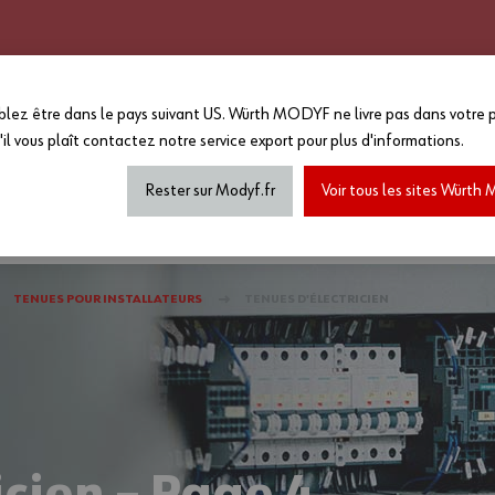
CATALOGUE 2025 - 2026
GRANDS COMPTES
PERSONNALISATION
EN PLUS :
lez être dans le pays suivant US. Würth MODYF ne livre pas dans votre p
-15%
sur le reste du site a
'il vous plaît
contactez notre service export
pour plus d'informations.
MAGASIN...
*Offre non cumulable avec toutes a
de marquage...) dans la limite des
Rester sur Modyf.fr
Voir tous les sites Würt
haussures de sécurité
Tenues printemps/été
Accesso
TENUES POUR INSTALLATEURS
TENUES D'ÉLECTRICIEN