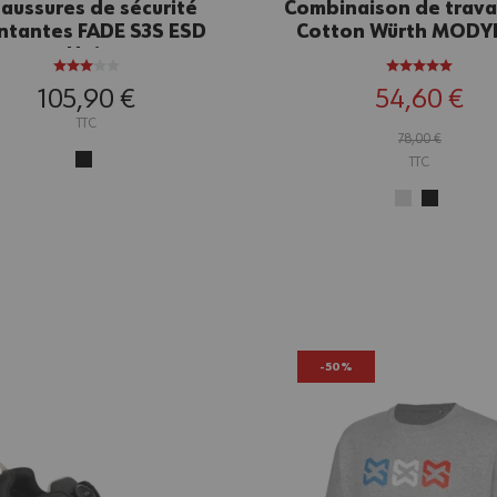
aussures de sécurité
Combinaison de travai
tantes FADE S3S ESD
Cotton Würth MODYF
Noir
105,90 €
54,60 €
TTC
78,00 €
TTC
-50%