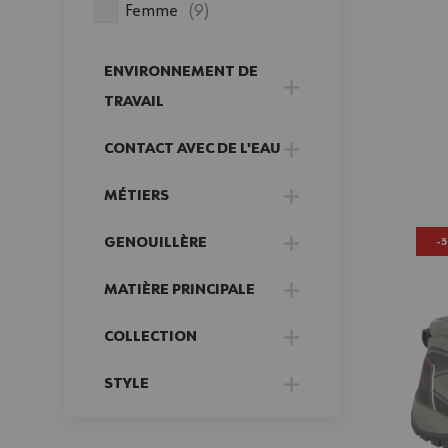
produits disponibles
Femme
(
9
)
ENVIRONNEMENT DE
FILTER
TRAVAIL
CONTACT AVEC DE L'EAU
FILTER
MÉTIERS
FILTER
GENOUILLÈRE
-
FILTER
MATIÈRE PRINCIPALE
FILTER
COLLECTION
FILTER
STYLE
FILTER