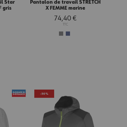
l Star
Pantalon de travail STRETCH
 gris
X FEMME marine
74,40 €
TTC
-50%