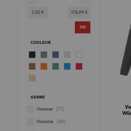
Minimum value
Valeur maximale
7,00 €
178,99 €
OK
COULEUR
FILTER
GENRE
FILTER
Ve
produits disponibles
Unisexe
(
77
)
Wür
produits disponibles
Homme
(
46
)