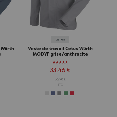
CETUS
s Würth
Veste de travail Cetus Würth
s
MODYF grise/anthracite
33,46 €
66,90 €
TTC