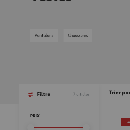
Pantalons
Chaussures
Trier par
Filtre
7
articles
Passer à la liste des produits
PRIX
-
FILTER