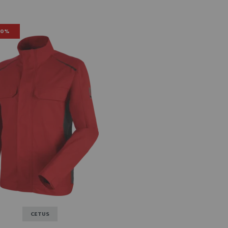
70%
CETUS