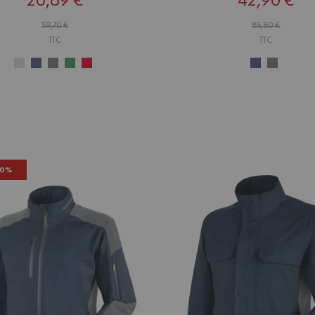
20,89 €
42,90 €
59,70 €
85,80 €
TTC
TTC
50%