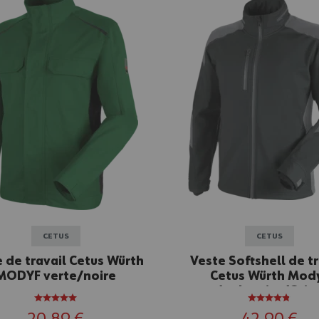
CETUS
CETUS
 de travail Cetus Würth
Veste Softshell de tr
MODYF verte/noire
Cetus Würth Mod
Anthracite/Gris