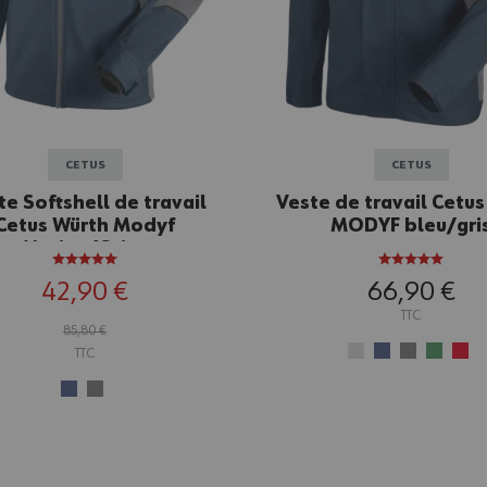
CETUS
CETUS
te Softshell de travail
Veste de travail Cetu
Cetus Würth Modyf
MODYF bleu/gri
Marine/Grise
42,90 €
66,90 €
TTC
85,80 €
TTC