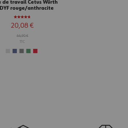
 de travail Cetus Würth
YF rouge/anthracite
20,08 €
66,90 €
TTC