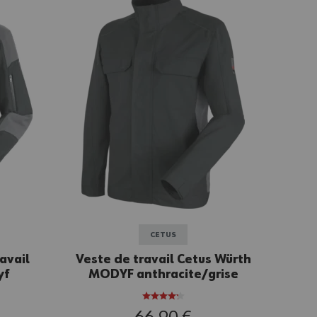
CETUS
avail
Veste de travail Cetus Würth
yf
MODYF anthracite/grise
e