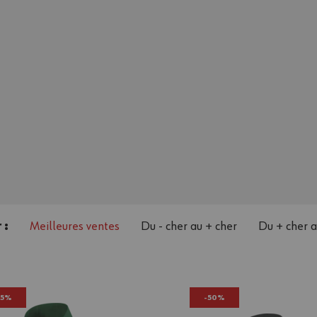
 :
Meilleures ventes
Du - cher au + cher
Du + cher a
65%
-50%