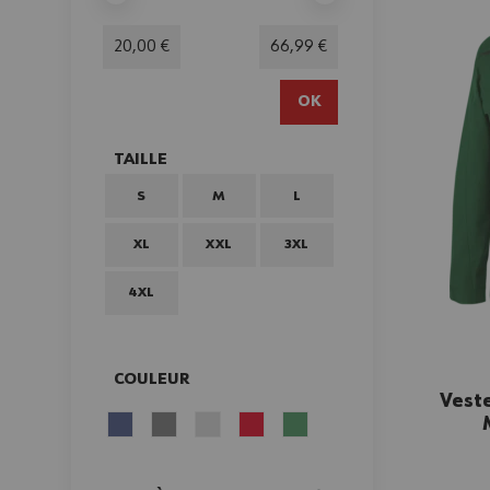
Minimum value
Valeur maximale
20,00 €
66,99 €
OK
TAILLE
FILTER
S
M
L
XL
XXL
3XL
4XL
COULEUR
Veste
FILTER