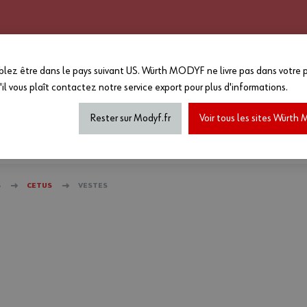
CATALOGUE 2025 - 2026
GRANDS COMPTES
PERSONNALISATION
EN PLUS :
lez être dans le pays suivant US. Würth MODYF ne livre pas dans votre p
-15%
sur le reste du site a
'il vous plaît
contactez notre service export
pour plus d'informations.
MAGASIN...
*Offre non cumulable avec toutes a
de marquage...) dans la limite des
Rester sur Modyf.fr
Voir tous les sites Würt
haussures de sécurité
Tenues printemps/été
Accesso
S
CETUS
VESTES