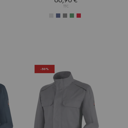
66,90 €
TTC
-50%