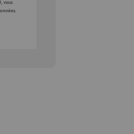
, vous
 données
.