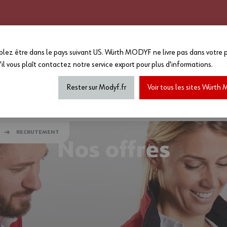
CATALOGUE 2025 - 2026
GRANDS COMPTES
PERSONNALISATION
EN PLUS :
lez être dans le pays suivant US. Würth MODYF ne livre pas dans votre p
-15%
sur le reste du site a
'il vous plaît
contactez notre service export
pour plus d'informations.
MAGASIN...
*Offre non cumulable avec toutes a
de marquage...) dans la limite des
Rester sur Modyf.fr
Voir tous les sites Würt
haussures de sécurité
Tenues printemps/été
Accesso
RECRUTEMENT
Nos offres