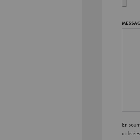
MESSA
En soume
utilisé