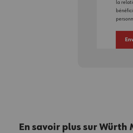
la rela
bénéfici
personne
En
En savoir plus sur Würt