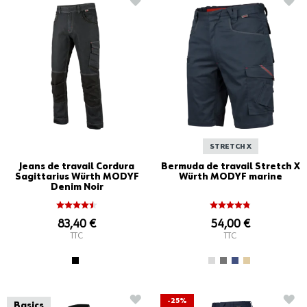
STRETCH X
Jeans de travail Cordura
Bermuda de travail Stretch X
Sagittarius Würth MODYF
Würth MODYF marine
Denim Noir
83,40 €
54,00 €
TTC
TTC
AJOUTER À LA LISTE D'ACHATS
AJO
-25%
Basics