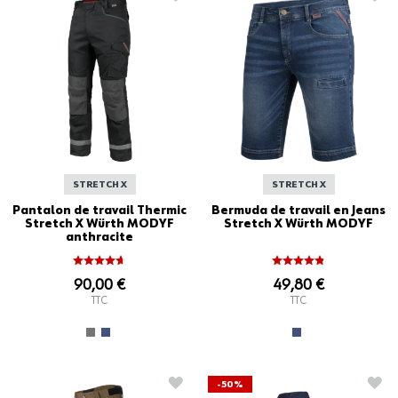
STRETCH X
STRETCH X
Pantalon de travail Thermic
Bermuda de travail en Jeans
Stretch X Würth MODYF
Stretch X Würth MODYF
anthracite
90,00 €
49,80 €
TTC
TTC
AJOUTER À LA LISTE D'ACHATS
AJO
-50%