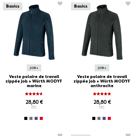
AJOUTER À LA LISTE D'ACHATS
AJO
Basics
Basics
JOB+
JOB+
Veste polaire de travail
Veste polaire de travail
zippée Job + Würth MODYF
zippée Job + Würth MODYF
marine
anthracite
28,80 €
28,80 €
TTC
TTC
AJOUTER À LA LISTE D'ACHATS
AJO