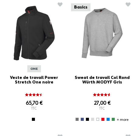
AJOUTER À LA LISTE D'ACHATS
AJO
Basics
ONE
Veste de travail Power
Sweat de travail Col Rond
Stretch One noire
Würth MODYF Gris
65,70 €
27,00 €
TTC
TTC
+ more
AJOUTER À LA LISTE D'ACHATS
AJO