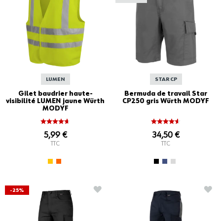
LUMEN
STAR CP
Gilet baudrier haute-
Bermuda de travail Star
visibilité LUMEN jaune Würth
CP250 gris Würth MODYF
MODYF
5,99 €
34,50 €
TTC
TTC
AJOUTER À LA LISTE D'ACHATS
AJO
-25%