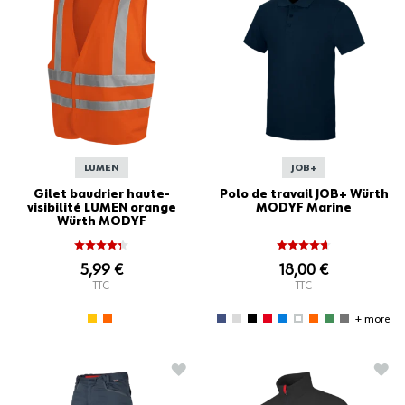
LUMEN
JOB+
Gilet baudrier haute-
Polo de travail JOB+ Würth
visibilité LUMEN orange
MODYF Marine
Würth MODYF
5,99 €
18,00 €
TTC
TTC
+ more
AJOUTER À LA LISTE D'ACHATS
AJO