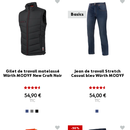
AJOUTER À LA LISTE D'ACHATS
AJO
Basics
Gilet de travail matelassé
Jean de travail Stretch
Würth MODYF New Craft Noir
Casual bleu Würth MODYF
54,90 €
54,00 €
TTC
TTC
AJOUTER À LA LISTE D'ACHATS
AJO
-50%