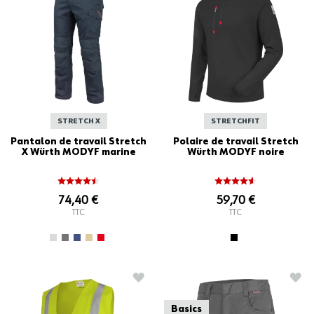
STRETCH X
STRETCHFIT
Pantalon de travail Stretch
Polaire de travail Stretch
X Würth MODYF marine
Würth MODYF noire
74,40 €
59,70 €
TTC
TTC
AJOUTER À LA LISTE D'ACHATS
AJO
Basics