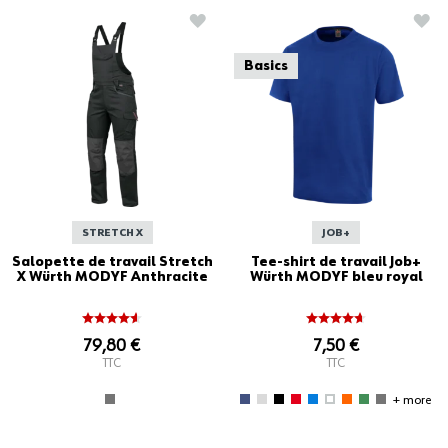
AJOUTER À LA LISTE D'ACHATS
AJO
Basics
STRETCH X
JOB+
Salopette de travail Stretch
Tee-shirt de travail Job+
X Würth MODYF Anthracite
Würth MODYF bleu royal
79,80 €
7,50 €
TTC
TTC
+ more