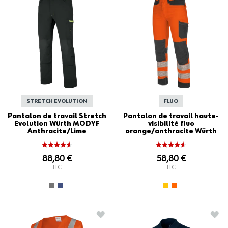
STRETCH EVOLUTION
FLUO
Pantalon de travail Stretch
Pantalon de travail haute-
Evolution Würth MODYF
visibilité fluo
Anthracite/Lime
orange/anthracite Würth
MODYF
88,80 €
58,80 €
TTC
TTC
AJOUTER À LA LISTE D'ACHATS
AJO