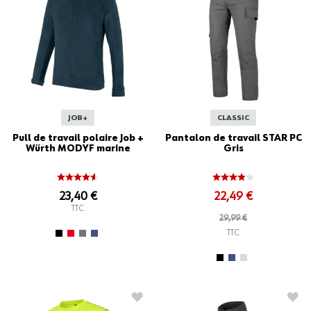
JOB+
CLASSIC
Pull de travail polaire Job +
Pantalon de travail STAR PC
Würth MODYF marine
Gris
23,40 €
22,49 €
TTC
29,99 €
TTC
AJOUTER À LA LISTE D'ACHATS
AJO