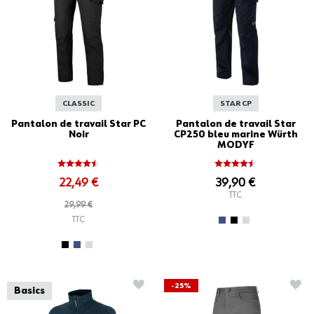
CLASSIC
STAR CP
Pantalon de travail Star PC
Pantalon de travail Star
Noir
CP250 bleu marine Würth
MODYF
22,49 €
39,90 €
TTC
29,99 €
TTC
AJOUTER À LA LISTE D'ACHATS
AJO
-25%
Basics