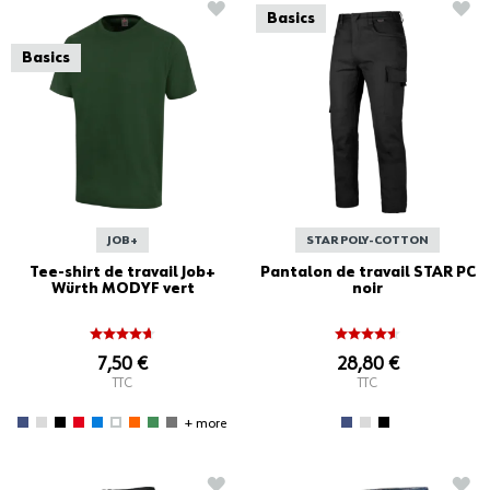
AJOUTER À LA LISTE D'ACHATS
AJO
Basics
Basics
JOB+
STAR POLY-COTTON
Tee-shirt de travail Job+
Pantalon de travail STAR PC
Würth MODYF vert
noir
7,50 €
28,80 €
TTC
TTC
+ more
AJOUTER À LA LISTE D'ACHATS
AJO