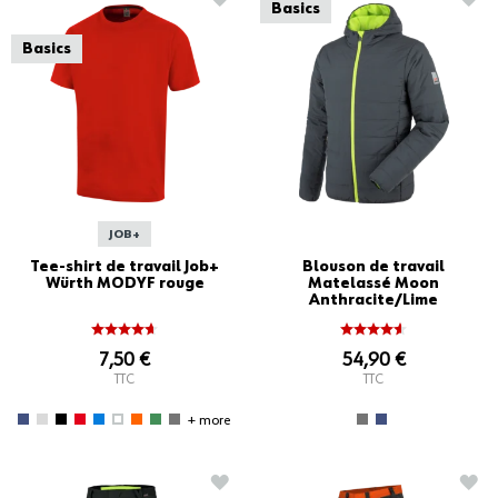
Basics
Basics
JOB+
Tee-shirt de travail Job+
Blouson de travail
Würth MODYF rouge
Matelassé Moon
Anthracite/Lime
7,50 €
54,90 €
TTC
TTC
+ more
AJOUTER À LA LISTE D'ACHATS
AJO