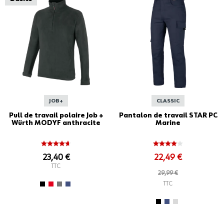
JOB+
CLASSIC
Pull de travail polaire Job +
Pantalon de travail STAR PC
Würth MODYF anthracite
Marine
23,40 €
22,49 €
TTC
29,99 €
TTC