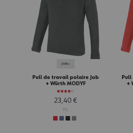
JOB+
Pull de travail polaire Job
Pull
+ Würth MODYF
+ 
anthracite
23,40 €
TTC