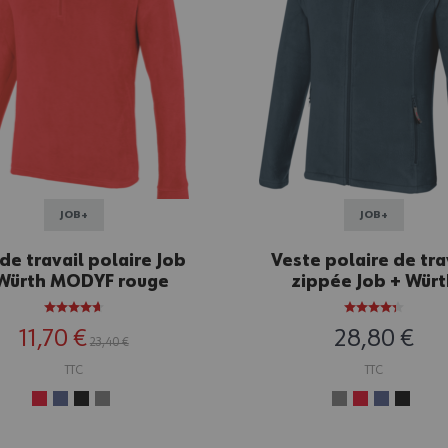
JOB+
JOB+
 de travail polaire Job
Veste polaire de tra
Würth MODYF rouge
zippée Job + Würt
MODYF marine
11,70 €
28,80 €
23,40 €
TTC
TTC