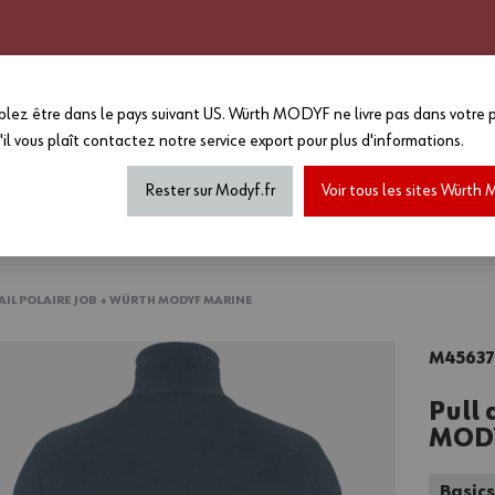
CATALOGUE 2025 - 2026
GRANDS COMPTES
PERSONNALISATION
EN PLUS :
lez être dans le pays suivant US. Würth MODYF ne livre pas dans votre p
-15%
sur le reste du site a
'il vous plaît
contactez notre service export
pour plus d'informations.
MAGASIN...
*Offre non cumulable avec toutes a
de marquage...) dans la limite des
Rester sur Modyf.fr
Voir tous les sites Würt
haussures de sécurité
Tenues printemps/été
Accesso
VAIL POLAIRE JOB + WÜRTH MODYF MARINE
M4563
Pull 
MODY
Basic