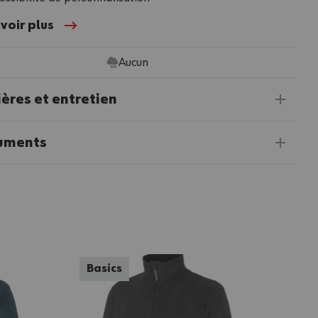
voir plus
Aucun
ères et entretien
uments
Basics
Bas