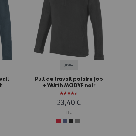
JOB+
vail
Pull de travail polaire Job
Ve
h
+ Würth MODYF noir
zip
23,40 €
TTC