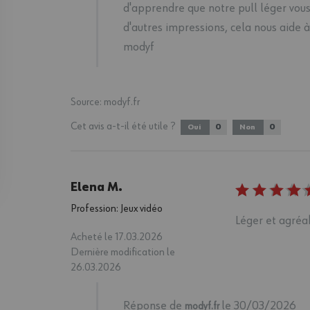
d'apprendre que notre pull léger vous 
d'autres impressions, cela nous aide 
modyf
Source:
modyf.fr
Cet avis a-t-il été utile ?
0
0
Oui
Non
Elena M.
Profession: Jeux vidéo
Léger et agréa
Acheté le 17.03.2026
Dernière modification le
26.03.2026
Réponse de
le 30/03/2026
modyf.fr