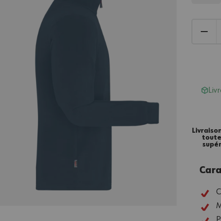
Liv
Livraiso
tout
supér
Cara
C
M
P