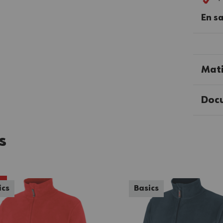
En sa
Mati
Doc
s
ics
Basics