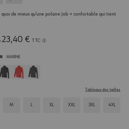
, quoi de mieux qu'une polaire Job + confortable qui tient
23,40 €
TTC
e
UR
MARINE
Tableaux des tailles
M
L
XL
XXL
3XL
4XL