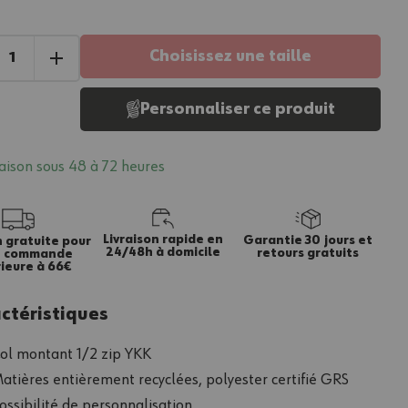
Choisissez une taille
Personnaliser ce produit
raison sous 48 à 72 heures
Livraison rapide en
Garantie 30 jours et
n gratuite pour
24/48h à domicile
retours gratuits
e commande
ieure à 66€
ctéristiques
ol montant 1/2 zip YKK
atières entièrement recyclées, polyester certifié GRS
ossibilité de personnalisation