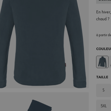
En hiver
chaud ?
à partir d
COULE
TAILLE
S
5XL