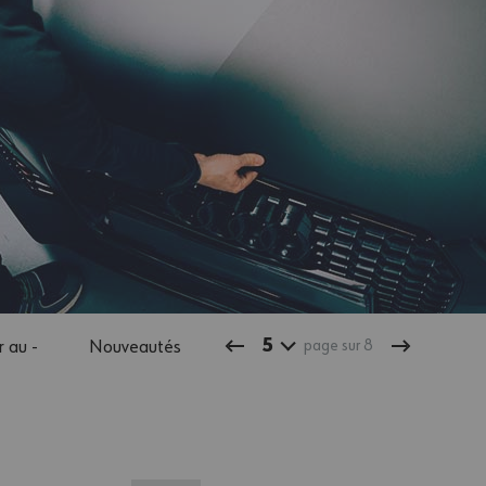
5
 au -
Nouveautés
page sur 8