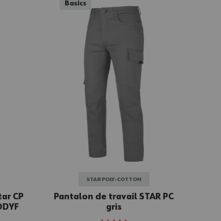
Basics
STAR POLY-COTTON
tar CP
Pantalon de travail STAR PC
ODYF
gris