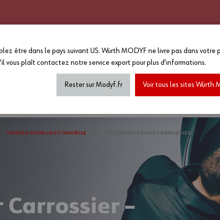
CATALOGUE 2025 - 2026
GRANDS COMPTES
PERSONNALISATION
EN PLUS :
lez être dans le pays suivant US. Würth MODYF ne livre pas dans votre p
-15%
sur le reste du site a
'il vous plaît
contactez notre service export
pour plus d'informations.
MAGASIN...
*Offre non cumulable avec toutes a
de marquage...) dans la limite des
Rester sur Modyf.fr
Voir tous les sites Würt
haussures de sécurité
Tenues printemps/été
Accesso
TENUES POUR L'AUTOMOBILE
VÊTEMENTS POUR CARROSSIER
Carrossier –