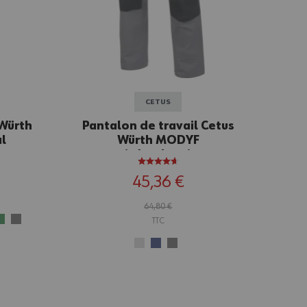
CETUS
 Würth
Pantalon de travail Cetus
l
Würth MODYF
gris/anthracite
45,36 €
64,80 €
TTC