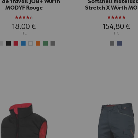
 de travail JOB+ Würth
Softshell matelas
MODYF Rouge
Stretch X Würth M
Marine
18,00 €
154,80 €
TTC
TTC