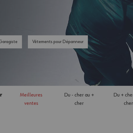
Garagiste
Vêtements pour Dépanneur
r
Meilleures
Du - cher au +
Du + cher
ventes
cher
cher