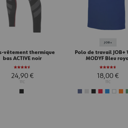
JOB+
s-vêtement thermique
Polo de travail JOB+
bas ACTIVE noir
MODYF Bleu roya
24,90 €
18,00 €
TTC
TTC