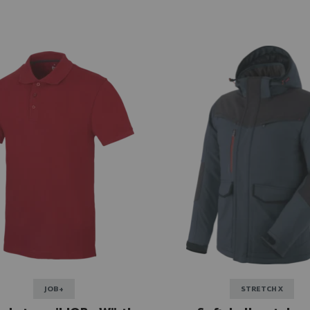
JOB+
STRETCH X