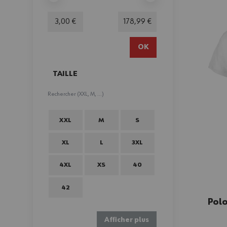
Minimum value
Valeur maximale
3,00 €
178,99 €
OK
TAILLE
FILTER
XXL
M
S
XL
L
3XL
4XL
XS
40
42
Polo
Afficher plus