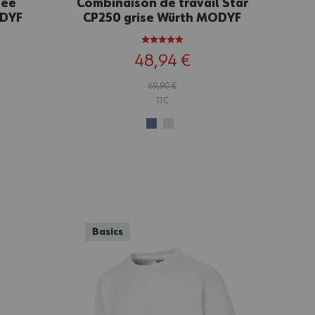
sée
Combinaison de travail Star
ODYF
CP250 grise Würth MODYF
48,94 €
69,90 €
TTC
Basics