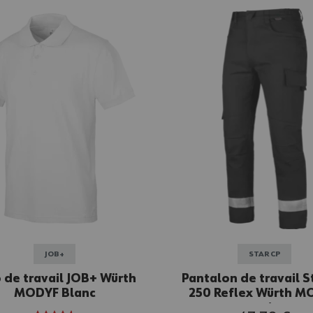
JOB+
STAR CP
 de travail JOB+ Würth
Pantalon de travail S
MODYF Blanc
250 Reflex Würth M
noir