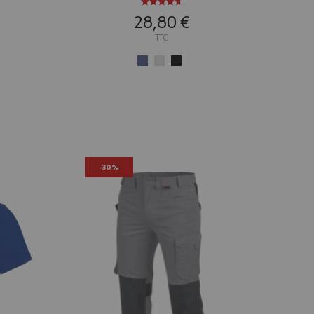
28,80 €
TTC
-30%