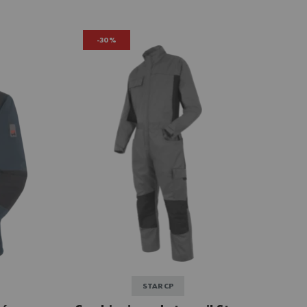
-30%
STAR CP