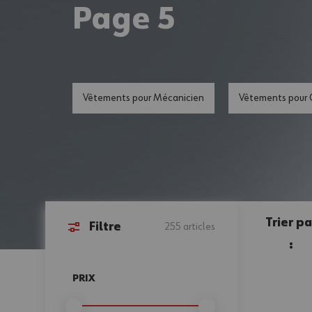
Page 5
Vêtements pour Mécanicien
Vêtements pour 
Trier pa
Filtre
255
articles
:
Passer à la liste des produits
PRIX
FILTER