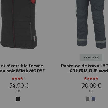
STRETCH X
let réversible femme
Pantalon de travail S
on noir Würth MODYF
X THERMIQUE mar
54,90 €
90,00 €
TTC
TTC