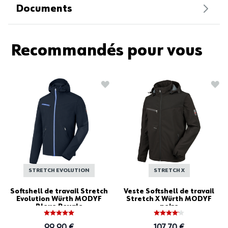
Documents
Recommandés pour vous
Ajouter à la liste d'achats
Ajo
STRETCH EVOLUTION
STRETCH X
Softshell de travail Stretch
Veste Softshell de travail
Evolution Würth MODYF
Stretch X Würth MODYF
Bleue Royale
noire
99,90 €
107,70 €