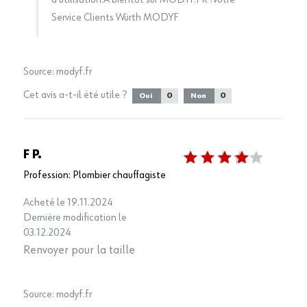
d'utilisation.À bientôt sur MODYF.FR !Votre
Service Clients Würth MODYF
Source:
modyf.fr
Cet avis a-t-il été utile ?
0
0
Oui
Non
F P.
Profession: Plombier chauffagiste
Acheté le 19.11.2024
Dernière modification le
03.12.2024
Renvoyer pour la taille
Source:
modyf.fr