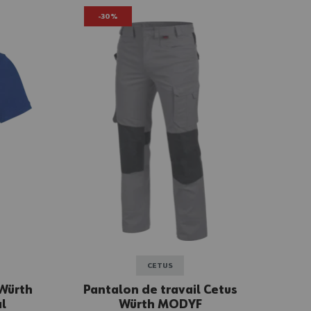
-30%
CETUS
 Würth
Pantalon de travail Cetus
l
Würth MODYF