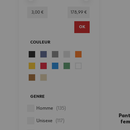
Minimum value
Valeur maximale
3,00 €
178,99 €
OK
COULEUR
FILTER
GENRE
FILTER
produits disponibles
Homme
(
135
)
Pant
produits disponibles
Unisexe
(
117
)
fem