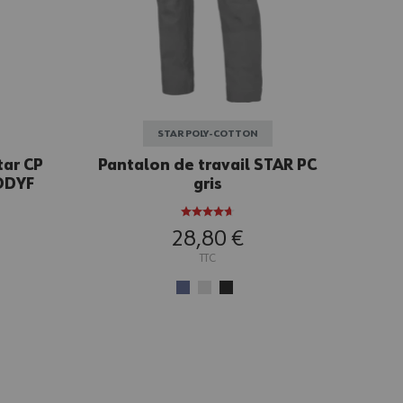
STAR POLY-COTTON
tar CP
Pantalon de travail STAR PC
ODYF
gris
28,80 €
TTC