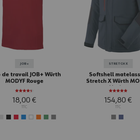
JOB+
STRETCH X
 de travail JOB+ Würth
Softshell matelas
MODYF Rouge
Stretch X Würth M
Marine
18,00 €
154,80 €
TTC
TTC