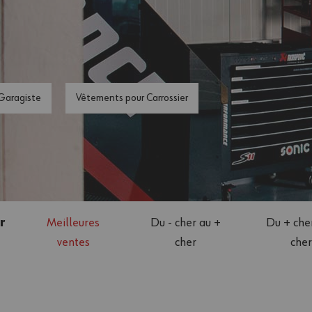
Garagiste
Vêtements pour Carrossier
r
Meilleures
Du - cher au +
Du + cher
ventes
cher
cher