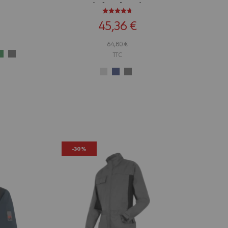
gris/anthracite
45,36 €
64,80 €
TTC
-30%