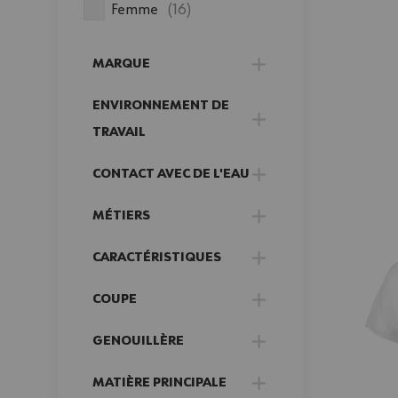
produits disponibles
Femme
(
16
)
MARQUE
FILTER
ENVIRONNEMENT DE
FILTER
TRAVAIL
CONTACT AVEC DE L'EAU
FILTER
MÉTIERS
FILTER
CARACTÉRISTIQUES
FILTER
COUPE
FILTER
GENOUILLÈRE
FILTER
MATIÈRE PRINCIPALE