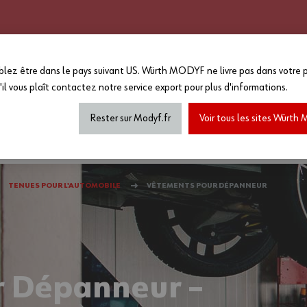
CATALOGUE 2025 - 2026
GRANDS COMPTES
PERSONNALISATION
EN PLUS :
lez être dans le pays suivant US. Würth MODYF ne livre pas dans votre p
-15%
sur le reste du site a
'il vous plaît
contactez notre service export
pour plus d'informations.
MAGASIN...
*Offre non cumulable avec toutes a
de marquage...) dans la limite des
Rester sur Modyf.fr
Voir tous les sites Würt
haussures de sécurité
Tenues printemps/été
Accesso
TENUES POUR L'AUTOMOBILE
VÊTEMENTS POUR DÉPANNEUR
r Dépanneur –