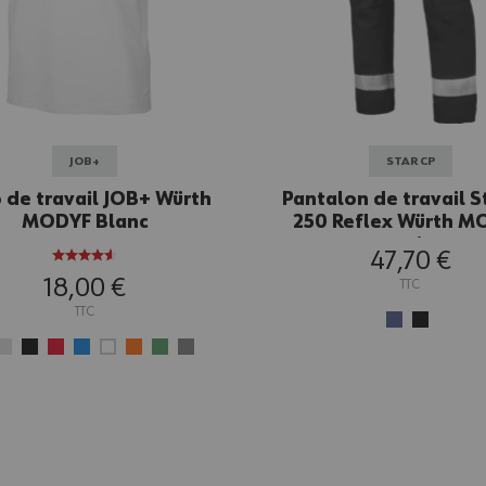
JOB+
STAR CP
 de travail JOB+ Würth
Pantalon de travail S
MODYF Blanc
250 Reflex Würth M
noir
47,70 €
18,00 €
TTC
TTC