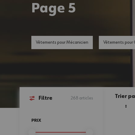
Page 5
Vêtements pour Mécanicien
Vêtements pour 
Trier pa
Filtre
268
articles
:
Passer à la liste des produits
PRIX
FILTER