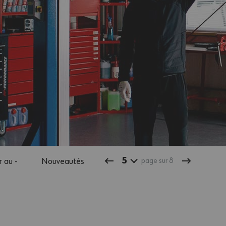
5
 au -
Nouveautés
page sur 8