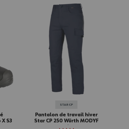
STAR CP
té
Pantalon de travail hiver
 X S3
Star CP 250 Würth MODYF
marine