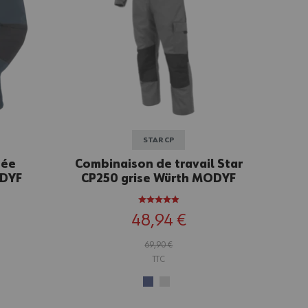
STAR CP
sée
Combinaison de travail Star
ODYF
CP250 grise Würth MODYF
48,94 €
69,90 €
TTC