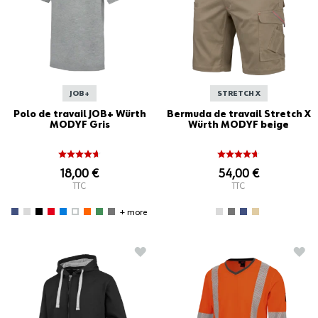
JOB+
STRETCH X
Polo de travail JOB+ Würth
Bermuda de travail Stretch X
MODYF Gris
Würth MODYF beige
18,00 €
54,00 €
TTC
TTC
+ more
AJOUTER À LA LISTE D'ACHATS
AJO