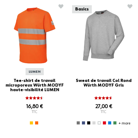
AJOUTER À LA LISTE D'ACHATS
AJO
Basics
LUMEN
Tee-shirt de travail
Sweat de travail Col Rond
microporeux Würth MODYF
Würth MODYF Gris
haute-visibilité LUMEN
orange
16,80 €
27,00 €
TTC
TTC
+ more