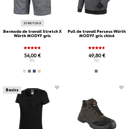
STRETCH X
Bermuda de travail Stretch X
Pull de travail Perseus Würth
Würth MODYF gris
MODYF gris chiné
54,00 €
49,80 €
TTC
TTC
AJOUTER À LA LISTE D'ACHATS
AJO
Basics