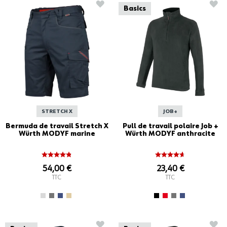
AJOUTER À LA LISTE D'ACHATS
AJO
Basics
STRETCH X
JOB+
Bermuda de travail Stretch X
Pull de travail polaire Job +
Würth MODYF marine
Würth MODYF anthracite
54,00 €
23,40 €
TTC
TTC
AJOUTER À LA LISTE D'ACHATS
AJO