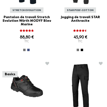
STRETCH EVOLUTION
STAR POLY-COTTON
Pantalon de travail Stretch
Jogging de travail STAR
Evolution Würth MODYF Bleu
Anthracite
Marine
88,80 €
45,90 €
TTC
TTC
AJOUTER À LA LISTE D'ACHATS
AJO
Basics