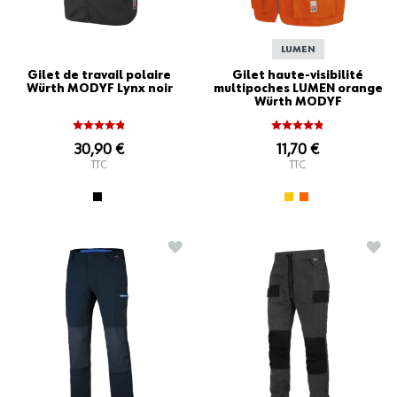
LUMEN
Gilet de travail polaire
Gilet haute-visibilité
Würth MODYF Lynx noir
multipoches LUMEN orange
Würth MODYF
30,90 €
11,70 €
TTC
TTC
AJOUTER À LA LISTE D'ACHATS
AJO