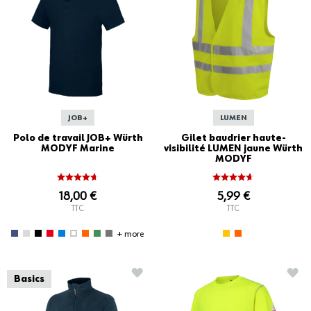
JOB+
LUMEN
Polo de travail JOB+ Würth
Gilet baudrier haute-
MODYF Marine
visibilité LUMEN jaune Würth
MODYF
18,00 €
5,99 €
TTC
TTC
+ more
AJOUTER À LA LISTE D'ACHATS
AJO
Basics