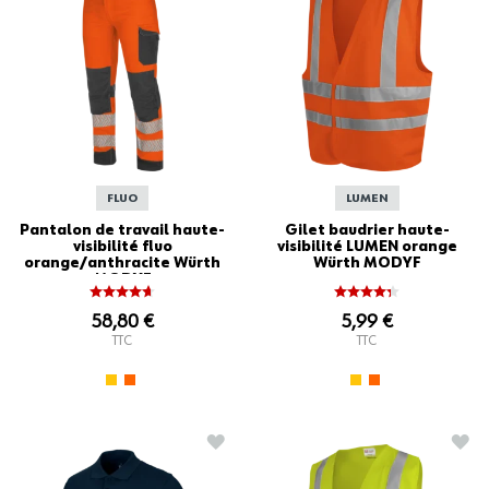
FLUO
LUMEN
Pantalon de travail haute-
Gilet baudrier haute-
visibilité fluo
visibilité LUMEN orange
orange/anthracite Würth
Würth MODYF
MODYF
58,80 €
5,99 €
TTC
TTC
AJOUTER À LA LISTE D'ACHATS
AJO