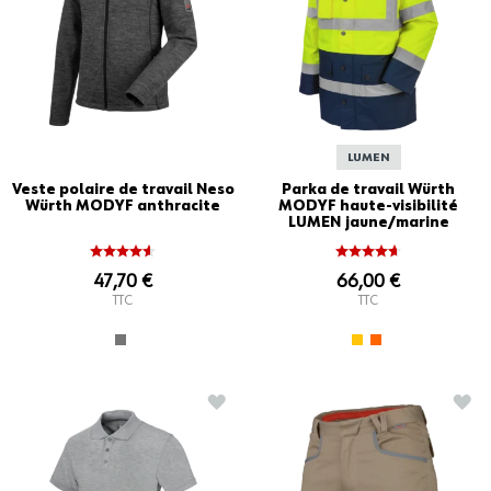
LUMEN
Veste polaire de travail Neso
Parka de travail Würth
Würth MODYF anthracite
MODYF haute-visibilité
LUMEN jaune/marine
47,70 €
66,00 €
TTC
TTC
AJOUTER À LA LISTE D'ACHATS
AJO