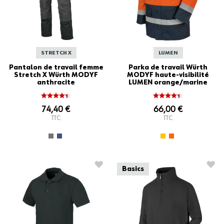
STRETCH X
LUMEN
Pantalon de travail femme
Parka de travail Würth
Stretch X Würth MODYF
MODYF haute-visibilité
anthracite
LUMEN orange/marine
74,40 €
66,00 €
TTC
TTC
AJOUTER À LA LISTE D'ACHATS
AJO
Basics