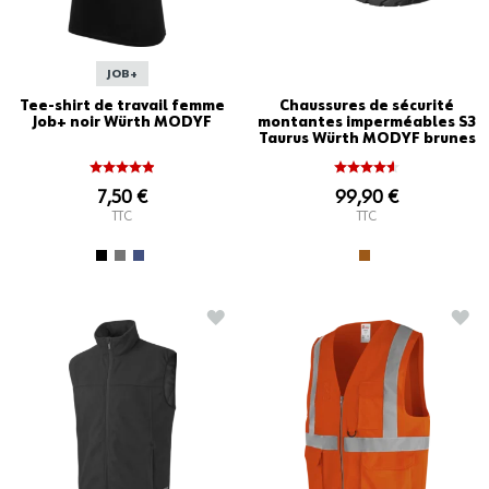
JOB+
Tee-shirt de travail femme
Chaussures de sécurité
Job+ noir Würth MODYF
montantes imperméables S3
Taurus Würth MODYF brunes
7,50 €
99,90 €
TTC
TTC
AJOUTER À LA LISTE D'ACHATS
AJO