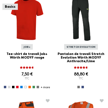
Basics
JOB+
STRETCH EVOLUTION
Tee-shirt de travail Job+
Pantalon de travail Stretch
Würth MODYF rouge
Evolution Würth MODYF
Anthracite/Lime
7,50 €
88,80 €
TTC
TTC
+ more
AJOUTER À LA LISTE D'ACHATS
AJO