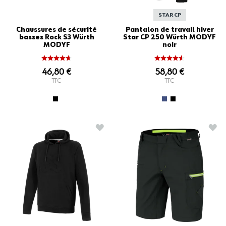
STAR CP
Chaussures de sécurité
Pantalon de travail hiver
basses Rock S3 Würth
Star CP 250 Würth MODYF
MODYF
noir
46,80 €
58,80 €
TTC
TTC
AJOUTER À LA LISTE D'ACHATS
AJO