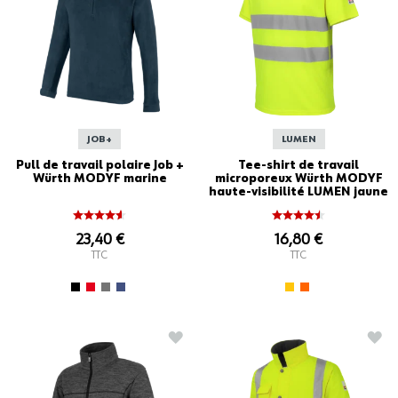
JOB+
LUMEN
Pull de travail polaire Job +
Tee-shirt de travail
Würth MODYF marine
microporeux Würth MODYF
haute-visibilité LUMEN jaune
23,40 €
16,80 €
TTC
TTC
AJOUTER À LA LISTE D'ACHATS
AJO