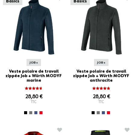
Basics
Basics
JOB+
JOB+
Veste polaire de travail
Veste polaire de travail
zippée Job + Würth MODYF
zippée Job + Würth MODYF
marine
anthracite
28,80 €
28,80 €
TTC
TTC
AJOUTER À LA LISTE D'ACHATS
AJO