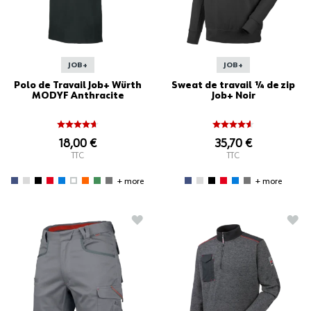
JOB+
JOB+
Polo de Travail Job+ Würth
Sweat de travail ¼ de zip
MODYF Anthracite
Job+ Noir
18,00 €
35,70 €
TTC
TTC
+ more
+ more
AJOUTER À LA LISTE D'ACHATS
AJO