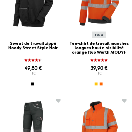
FLUO
Sweat de travail zippé
Tee-shirt de travail manches
Hoody Street Style Noir
longues haute-visibilité
orange fluo Würth MODYF
49,80 €
39,90 €
TTC
TTC
AJOUTER À LA LISTE D'ACHATS
AJO