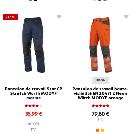
AJOUTER À LA LISTE D'ACHATS
AJO
-25%
NEON
Pantalon de travail Star CP
Pantalon de travail haute-
Stretch Würth MODYF
visibilité EN 20471 2 Neon
marine
Würth MODYF orange
anthracite
35,99 €
79,80 €
TTC
47,99 €
TTC