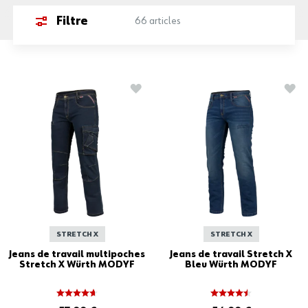
Filtre
66
articles
AJOUTER À LA LISTE D'ACHATS
AJO
STRETCH X
STRETCH X
Jeans de travail multipoches
Jeans de travail Stretch X
Stretch X Würth MODYF
Bleu Würth MODYF