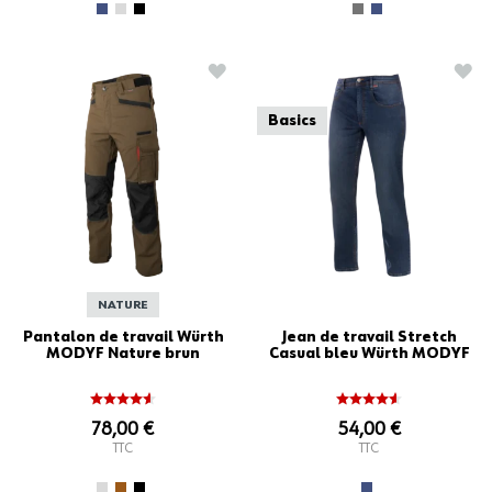
AJOUTER À LA LISTE D'ACHATS
AJO
Basics
NATURE
Pantalon de travail Würth
Jean de travail Stretch
MODYF Nature brun
Casual bleu Würth MODYF
78,00 €
54,00 €
TTC
TTC