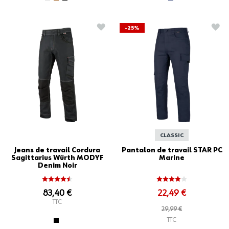
AJOUTER À LA LISTE D'ACHATS
AJO
-25%
CLASSIC
Jeans de travail Cordura
Pantalon de travail STAR PC
Sagittarius Würth MODYF
Marine
Denim Noir
83,40 €
22,49 €
TTC
29,99 €
TTC