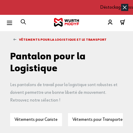
Déstockage massi
Aller au contenu
L'OFFRE DU MOMENT :
Déstockage MASSIF
jusqu'à -80%
VÊTEMENTS POUR LA LOGISTIQUE ET LE TRANSPORT
Voir la sélection
Pantalon pour la
EN PLUS :
Logistique
-15%
sur le reste du site avec le code EXTRA15 * !
*Offre non cumulable avec toutes autres offres ou remises exceptionnelles en
Les pantalons de travail pour la logistique sont robustes et
cours (déstockage, promos, frais de marquage...) dans la limite des stocks
doivent permettre une bonne liberté de mouvement.
disponibles, jusqu’au 16/08/2026.
Retrouvez notre sélection !
Vêtements pour Cariste
Vêtements pour Transporteur