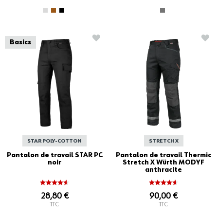
AJOUTER À LA LISTE D'ACHATS
AJO
Basics
STAR POLY-COTTON
STRETCH X
Pantalon de travail STAR PC
Pantalon de travail Thermic
noir
Stretch X Würth MODYF
anthracite
28,80 €
90,00 €
TTC
TTC