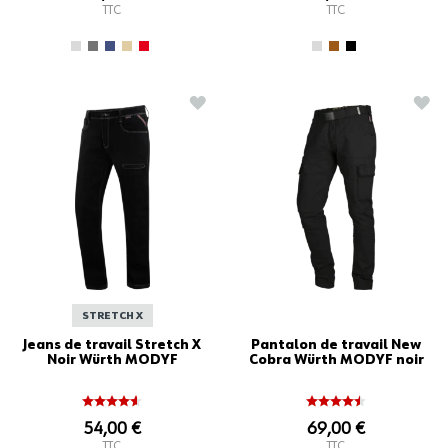
TTC
TTC
AJOUTER À LA LISTE D'ACHATS
AJO
STRETCH X
Jeans de travail Stretch X
Pantalon de travail New
Noir Würth MODYF
Cobra Würth MODYF noir
54,00 €
69,00 €
TTC
TTC