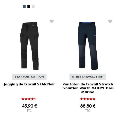
AJOUTER À LA LISTE D'ACHATS
AJO
STAR POLY-COTTON
STRETCH EVOLUTION
Jogging de travail STAR Noir
Pantalon de travail Stretch
Evolution Würth MODYF Bleu
Marine
45,90 €
88,80 €
TTC
TTC