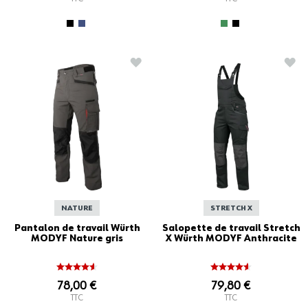
AJOUTER À LA LISTE D'ACHATS
AJO
NATURE
STRETCH X
Pantalon de travail Würth
Salopette de travail Stretch
MODYF Nature gris
X Würth MODYF Anthracite
78,00 €
79,80 €
TTC
TTC