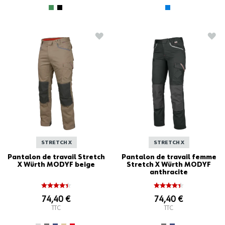
AJOUTER À LA LISTE D'ACHATS
AJO
STRETCH X
STRETCH X
Pantalon de travail Stretch
Pantalon de travail femme
X Würth MODYF beige
Stretch X Würth MODYF
anthracite
74,40 €
74,40 €
TTC
TTC