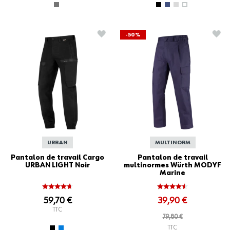
AJOUTER À LA LISTE D'ACHATS
AJO
-50%
URBAN
MULTINORM
Pantalon de travail Cargo
Pantalon de travail
URBAN LIGHT Noir
multinormes Würth MODYF
Marine
59,70 €
39,90 €
TTC
79,80 €
TTC