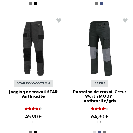
AJOUTER À LA LISTE D'ACHATS
AJO
STAR POLY-COTTON
CETUS
Jogging de travail STAR
Pantalon de travail Cetus
Anthracite
Würth MODYF
anthracite/gris
45,90 €
64,80 €
TTC
TTC