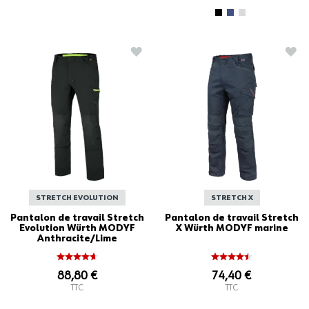
AJOUTER À LA LISTE D'ACHATS
AJO
STRETCH EVOLUTION
STRETCH X
Pantalon de travail Stretch
Pantalon de travail Stretch
Evolution Würth MODYF
X Würth MODYF marine
Anthracite/Lime
88,80 €
74,40 €
TTC
TTC