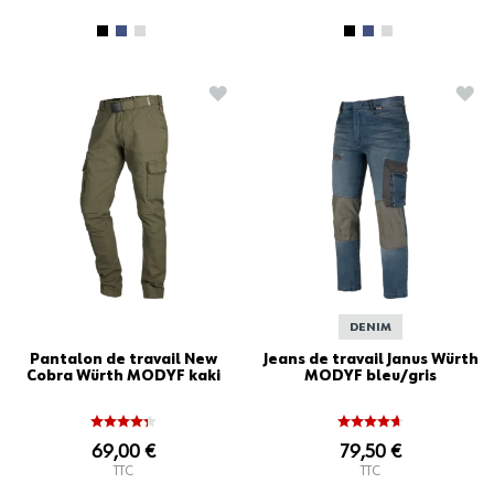
AJOUTER À LA LISTE D'ACHATS
AJO
DENIM
Pantalon de travail New
Jeans de travail Janus Würth
Cobra Würth MODYF kaki
MODYF bleu/gris
69,00 €
79,50 €
TTC
TTC