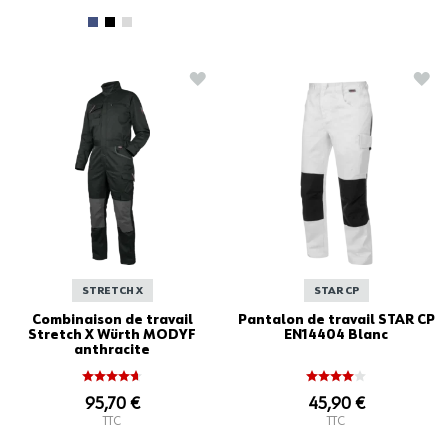
AJOUTER À LA LISTE D'ACHATS
AJO
STRETCH X
STAR CP
Combinaison de travail
Pantalon de travail STAR CP
Stretch X Würth MODYF
EN14404 Blanc
anthracite
95,70 €
45,90 €
TTC
TTC