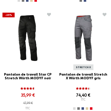
AJOUTER À LA LISTE D'ACHATS
AJO
-25%
STRETCH X
Pantalon de travail Star CP
Pantalon de travail Stretch
Stretch Würth MODYF noir
X Würth MODYF gris
35,99 €
74,40 €
TTC
47,99 €
TTC