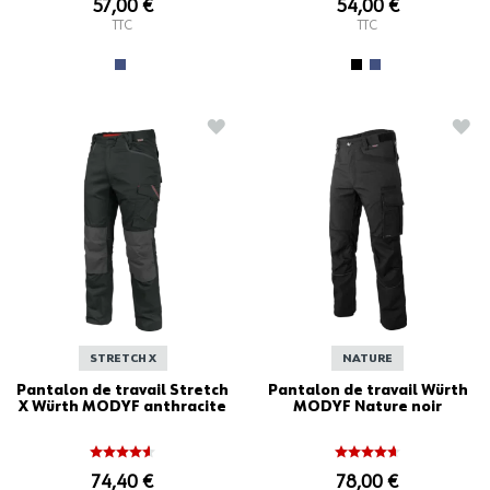
57,00 €
54,00 €
TTC
TTC
AJOUTER À LA LISTE D'ACHATS
AJO
STRETCH X
NATURE
Pantalon de travail Stretch
Pantalon de travail Würth
X Würth MODYF anthracite
MODYF Nature noir
74,40 €
78,00 €