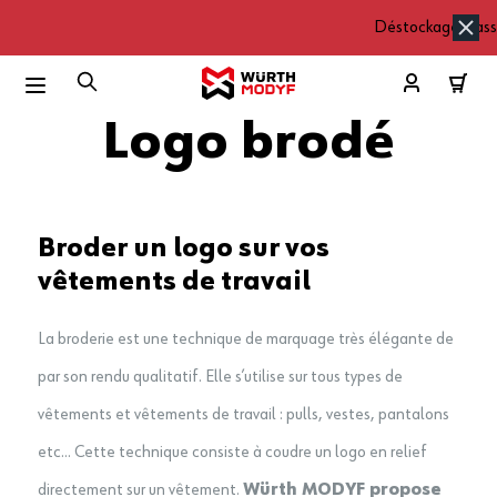
Déstockage massi
Aller au contenu
L'OFFRE DU MOMENT :
Déstockage MASSIF
jusqu'à -80%
Logo brodé
Voir la sélection
Broder un logo sur vos
EN PLUS :
-15%
sur le reste du site avec le code EXTRA15 * !
vêtements de travail
*Offre non cumulable avec toutes autres offres ou remises exceptionnelles en
cours (déstockage, promos, frais de marquage...) dans la limite des stocks
La broderie est une technique de marquage très élégante de
disponibles, jusqu’au 16/08/2026.
par son rendu qualitatif. Elle s’utilise sur tous types de
vêtements et vêtements de travail : pulls, vestes, pantalons
etc… Cette technique consiste à coudre un logo en relief
directement sur un vêtement.
Würth MODYF propose