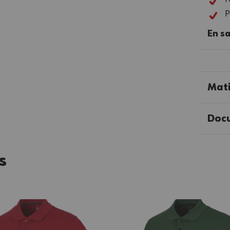
P
En sa
Mati
Doc
s