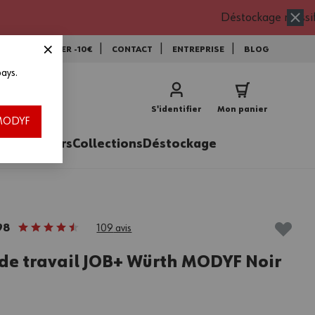
Déstockage massif
NEWSLETTER -10€
CONTACT
ENTREPRISE
BLOG
ays.
vec le code EXTRA15 * !
utres offres ou remises exceptionnelles en cours (déstockage, promos, frais
S'identifier
Mon panier
 stocks disponibles, jusqu’au 16/08/2026.
h MODYF
ires
Métiers
Collections
Déstockage
98
109
avis
 de travail JOB+ Würth MODYF Noir