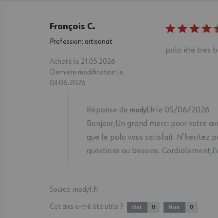
François C.
Profession: artisanat
polo été très b
Acheté le 21.05.2026
Dernière modification le
03.06.2026
Réponse de
le 05/06/2026
modyf.fr
Bonjour,Un grand merci pour votre av
que le polo vous satisfait. N'hésitez p
questions ou besoins. Cordialement,L
Source:
modyf.fr
Cet avis a-t-il été utile ?
0
0
Oui
Non