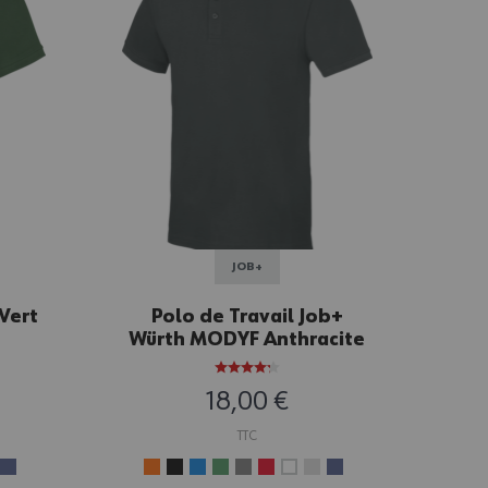
JOB+
 Vert
Polo de Travail Job+
Pol
Würth MODYF Anthracite
lo
18,00 €
TTC