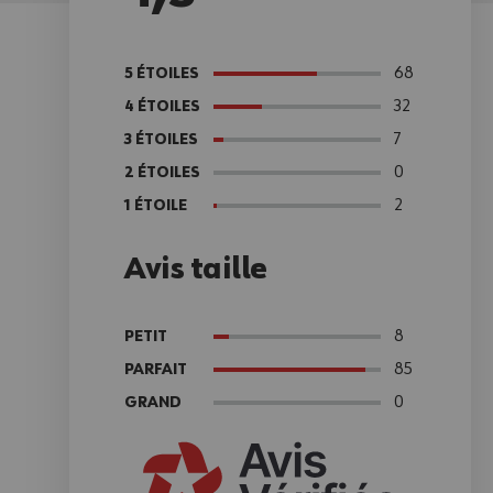
68
5 ÉTOILES
32
4 ÉTOILES
7
3 ÉTOILES
0
2 ÉTOILES
2
1 ÉTOILE
Avis taille
8
PETIT
85
PARFAIT
0
GRAND