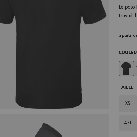
Le polo 
travail.
à partir d
COULE
TAILLE
XS
4XL