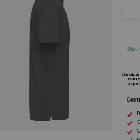
Liv
Livraiso
tout
supér
Cara
B
C
C
F