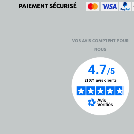
PAIEMENT SÉCURISÉ
VOS AVIS COMPTENT POUR
NOUS
Plateforme de Gestion du Consentement : Personnali
AXEPTIO CONSENT