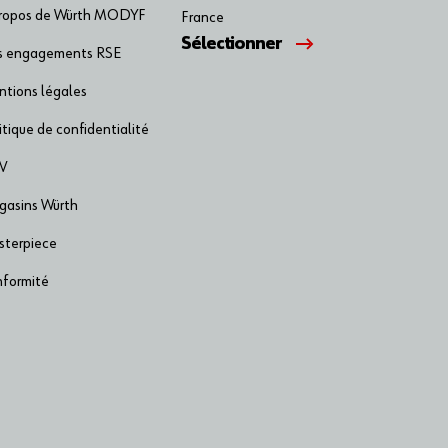
propos de Würth MODYF
France
Sélectionner
s engagements RSE
tions légales
itique de confidentialité
V
asins Würth
terpiece
formité