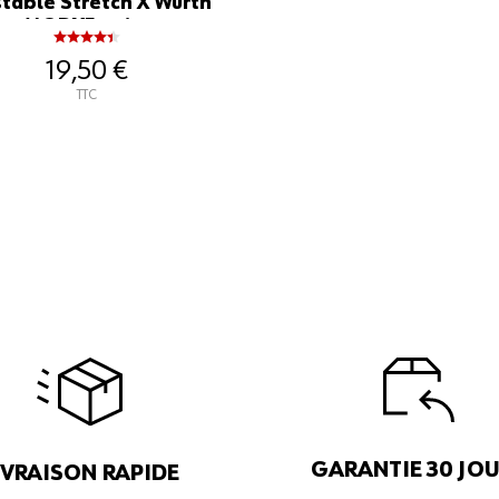
stable Stretch X Würth
MODYF noire
19,50 €
TTC
GARANTIE 30 JO
IVRAISON RAPIDE