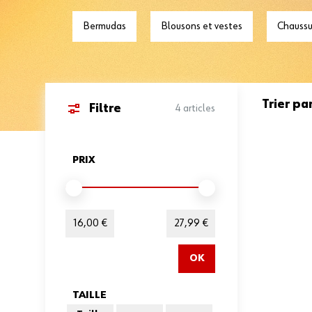
Bermudas
Blousons et vestes
Chaussu
Trier par
Filtre
4
articles
Passer à la liste des produits
PRIX
FILTER
Minimum value
Valeur maximale
16,00 €
27,99 €
OK
TAILLE