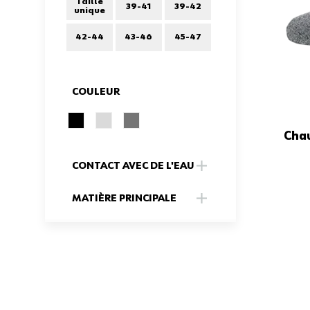
Taille
FILTER
39-41
39-42
unique
42-44
43-46
45-47
COULEUR
FILTER
Chau
CONTACT AVEC DE L'EAU
FILTER
MATIÈRE PRINCIPALE
FILTER