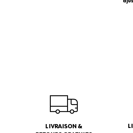
aju
L
LIVRAISON &