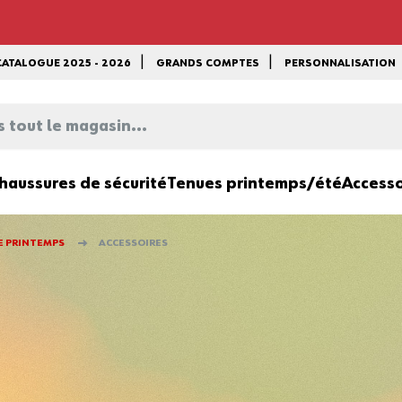
CATALOGUE 2025 - 2026
GRANDS COMPTES
PERSONNALISATION
EN PLUS :
-15%
sur le reste du site a
MAGASIN...
*Offre non cumulable avec toutes a
de marquage...) dans la limite des
haussures de sécurité
Tenues printemps/été
Accesso
E PRINTEMPS
ACCESSOIRES