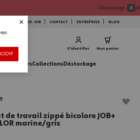
Déstockage massif
NEWSLETTER -10€
CONTACT
ENTREPRISE
BLOG
ays.
vec le code EXTRA15 * !
utres offres ou remises exceptionnelles en cours (déstockage, promos, frais
S'identifier
Mon panier
 stocks disponibles, jusqu’au 16/08/2026.
h MODYF
ires
Métiers
Collections
Déstockage
5
 de travail zippé bicolore JOB+
LOR marine/gris