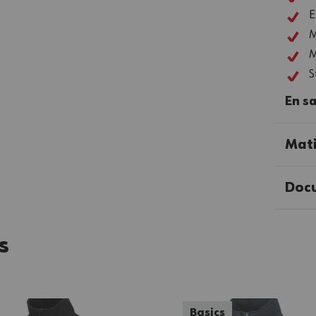
E
M
M
S
En sa
Mati
Doc
s
Basics