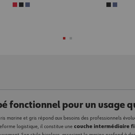
pé fonctionnel pour un usage q
s marine et gris répond aux besoins des professionnels évolu
teforme logistique, il constitue une
couche intermédiaire f
uvement. Son style bicolore, associant le marine profond à de