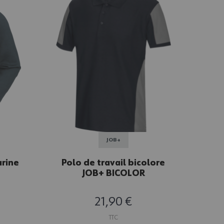
JOB+
rine
Polo de travail bicolore
Sw
JOB+ BICOLOR
marine/gris
21,90 €
TTC