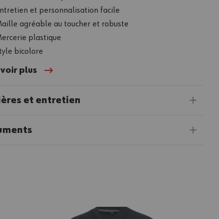
ntretien et personnalisation facile
aille agréable au toucher et robuste
ercerie plastique
tyle bicolore
voir plus
ères et entretien
uments
Bas