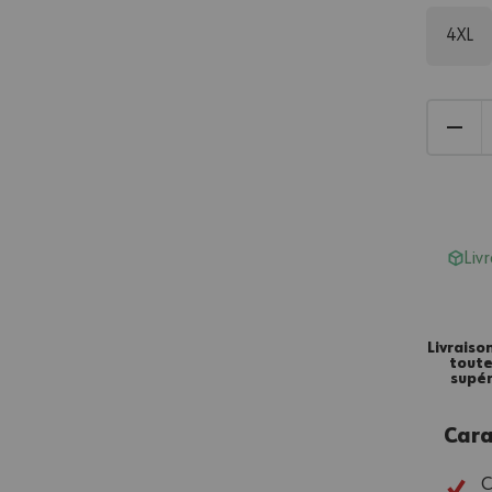
4XL
Liv
Livraiso
tout
supér
Cara
C