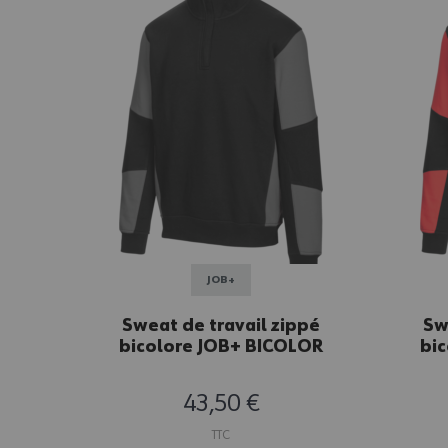
JOB+
Sweat de travail zippé
Sw
bicolore JOB+ BICOLOR
bi
noir/gris
43,50 €
TTC