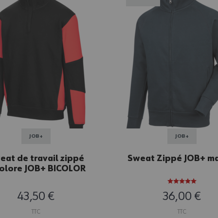
JOB+
JOB+
eat de travail zippé
Sweat Zippé JOB+ ma
colore JOB+ BICOLOR
noir/rouge
43,50 €
36,00 €
TTC
TTC