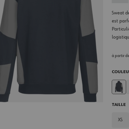
Sweat de
est parf
Particul
logistiqu
à partir d
COULE
TAILLE
XS