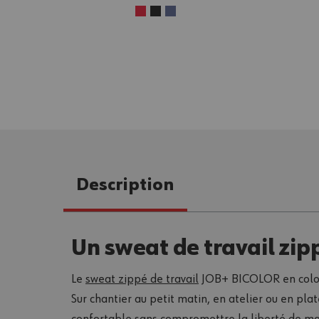
Description
Un sweat de travail zip
Le
sweat zippé de travail
JOB+ BICOLOR en colori
Sur chantier au petit matin, en atelier ou en pla
confortable sans compromettre la liberté de mo