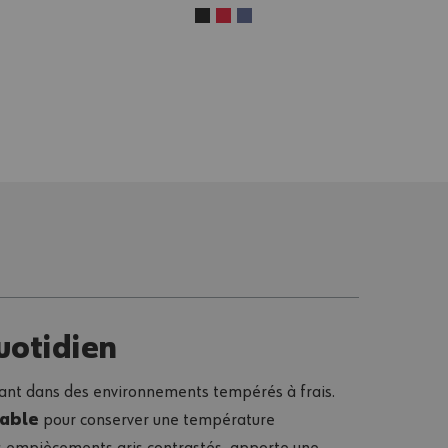
uotidien
ant dans des environnements tempérés à frais.
iable
pour conserver une température
s empiècements gris contrastés, apporte une