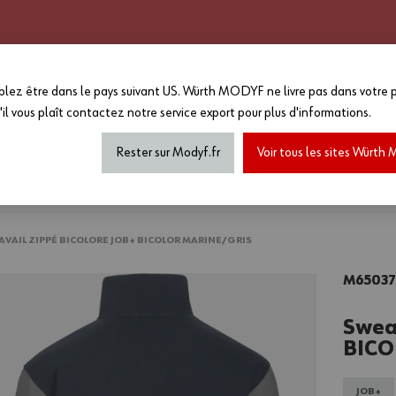
CATALOGUE 2025 - 2026
GRANDS COMPTES
PERSONNALISATION
EN PLUS :
lez être dans le pays suivant US. Würth MODYF ne livre pas dans votre p
-15%
sur le reste du site a
'il vous plaît
contactez notre service export
pour plus d'informations.
MAGASIN...
*Offre non cumulable avec toutes a
de marquage...) dans la limite des
Rester sur Modyf.fr
Voir tous les sites Würt
haussures de sécurité
Tenues printemps/été
Accesso
AVAIL ZIPPÉ BICOLORE JOB+ BICOLOR MARINE/GRIS
M65037
Sweat
BICO
JOB+