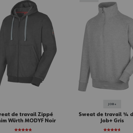
JOB+
eat de travail Zippé
Sweat de travail ¼ d
im Würth MODYF Noir
Job+ Gris