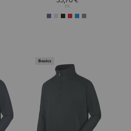
35,70 €
TTC
Basics