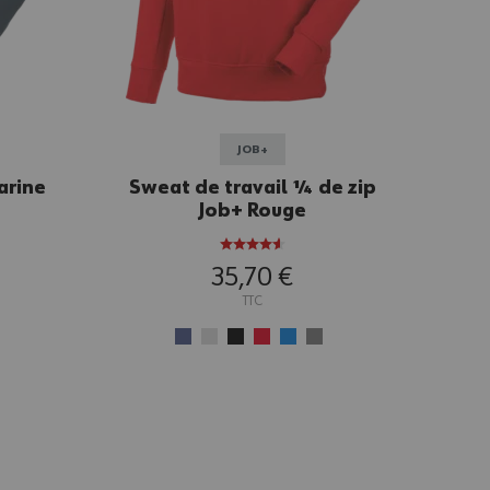
JOB+
arine
Sweat de travail ¼ de zip
Job+ Rouge
35,70 €
TTC