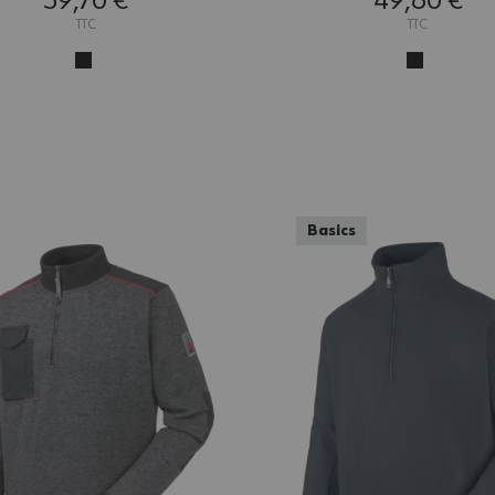
59,70 €
49,80 €
TTC
TTC
Basics