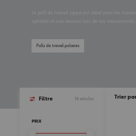
Le
pull de travail
zippé est idéal pour les travau
optimal et une aisance lors de vos mouvements.
Pulls de travail polaires
Trier par
Filtre
16
articles
Passer à la liste des produits
PRIX
FILTER