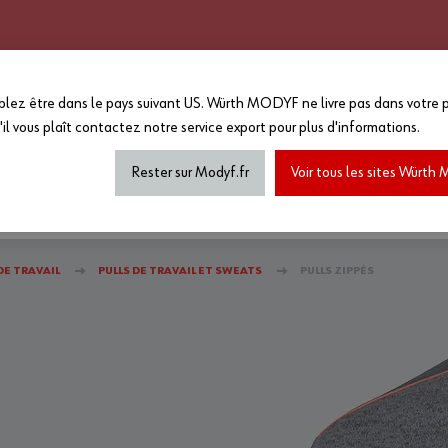
CATALOGUE 2025 - 2026
GRANDS COMPTES
PERSONNALISATION
EN PLUS :
lez être dans le pays suivant US. Würth MODYF ne livre pas dans votre p
-15%
sur le reste du site a
'il vous plaît
contactez notre service export
pour plus d'informations.
MAGASIN...
*Offre non cumulable avec toutes a
de marquage...) dans la limite des
Rester sur Modyf.fr
Voir tous les sites Würt
haussures de sécurité
Tenues printemps/été
Accesso
E TRAVAIL
PULLS DE TRAVAIL ET SWEATS
PULLS ZIPPÉS