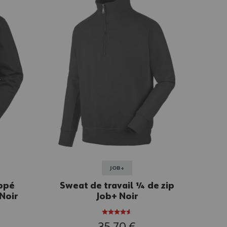
JOB+
ippé
Sweat de travail ¼ de zip
Noir
Job+ Noir