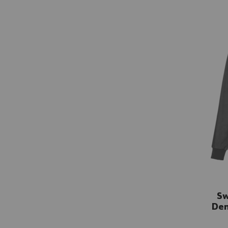
Sw
Den