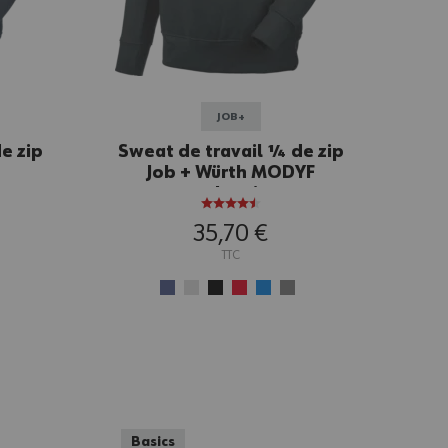
JOB+
e zip
Sweat de travail ¼ de zip
Job + Würth MODYF
anthracite
35,70 €
TTC
Basics