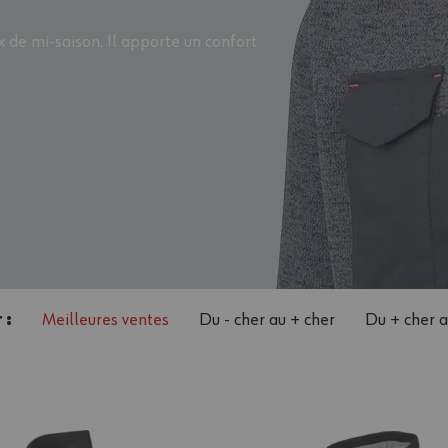
x de mi-saison. Il apporte un confort
 :
Meilleures ventes
Du - cher au + cher
Du + cher a