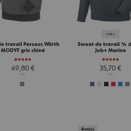
JOB+
de travail Perseus Würth
Sweat de travail ¼ d
MODYF gris chiné
Job+ Marine
49,80 €
35,70 €
TTC
TTC
Basics