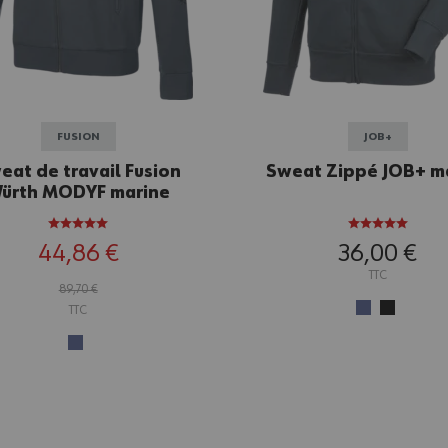
FUSION
JOB+
eat de travail Fusion
Sweat Zippé JOB+ m
ürth MODYF marine
44,86 €
36,00 €
TTC
89,70 €
TTC