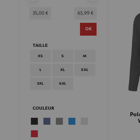
Minimum value
Valeur maximale
35,00 €
65,99 €
OK
TAILLE
FILTER
XS
S
M
L
XL
XXL
3XL
4XL
COULEUR
Pol
FILTER