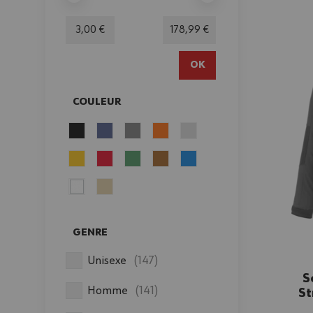
Minimum value
Valeur maximale
3,00 €
178,99 €
OK
COULEUR
FILTER
GENRE
FILTER
produits disponibles
Unisexe
(
147
)
S
produits disponibles
Homme
(
141
)
St