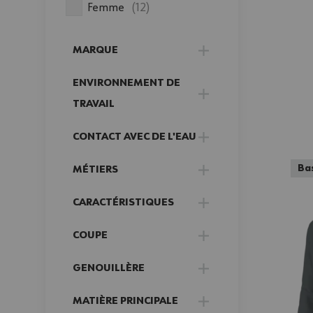
produits disponibles
Femme
(
12
)
MARQUE
FILTER
ENVIRONNEMENT DE
FILTER
TRAVAIL
CONTACT AVEC DE L'EAU
FILTER
Bas
MÉTIERS
FILTER
CARACTÉRISTIQUES
FILTER
COUPE
FILTER
GENOUILLÈRE
FILTER
MATIÈRE PRINCIPALE