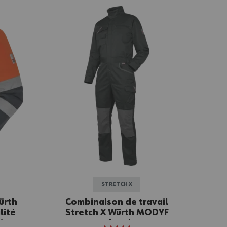
STRETCH X
ürth
Combinaison de travail
lité
Stretch X Würth MODYF
ine
anthracite