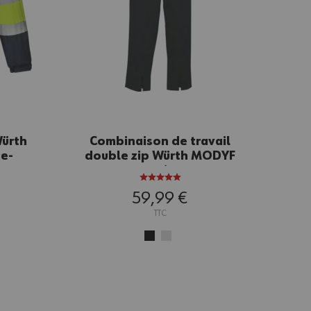
Würth
Combinaison de travail
te-
double zip Würth MODYF
N
noir
59,99 €
TTC