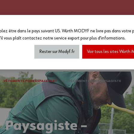
CATALOGUE 2025 - 2026
GRANDS COMPTES
PERSONNALISATION
EN PLUS :
lez être dans le pays suivant US. Würth MODYF ne livre pas dans votre p
-15%
sur le reste du site a
'il vous plaît
contactez notre service export
pour plus d'informations.
MAGASIN...
*Offre non cumulable avec toutes a
de marquage...) dans la limite des
Rester sur Modyf.fr
Voir tous les sites Würt
haussures de sécurité
Tenues printemps/été
Accesso
VÊTEMENTS POUR ESPACE VERT
VÊTEMENTS POUR PAYSAGISTE
 Paysagiste –