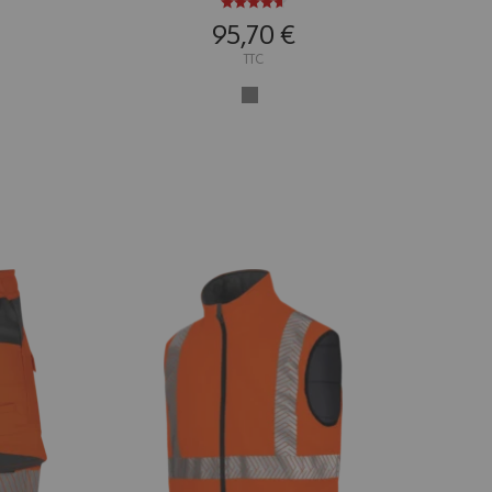
95,70 €
TTC