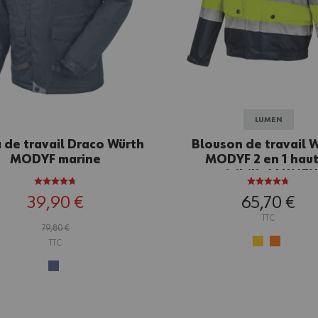
LUMEN
 de travail Draco Würth
Blouson de travail 
MODYF marine
MODYF 2 en 1 hau
visibilité LUME
jaune/marine
39,90 €
65,70 €
TTC
79,80 €
TTC