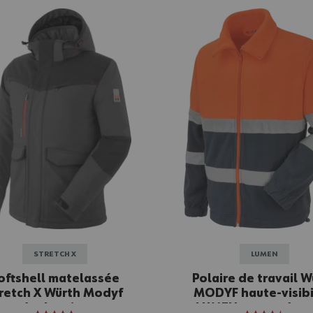
STRETCH X
LUMEN
oftshell matelassée
Polaire de travail W
retch X Würth Modyf
MODYF haute-visibi
Anthracite
LUMEN orange/mar