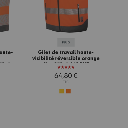
FLUO
aute-
Gilet de travail haute-
visibilité réversible orange
Würth
fluo Würth MODYF
64,80 €
TTC