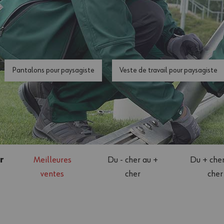
Pantalons pour paysagiste
Veste de travail pour paysagiste
r
Meilleures
Du - cher au +
Du + cher
ventes
cher
cher