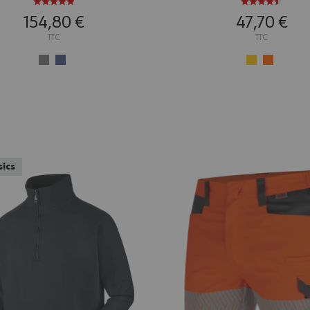
154,80 €
47,70 €
TTC
TTC
ics