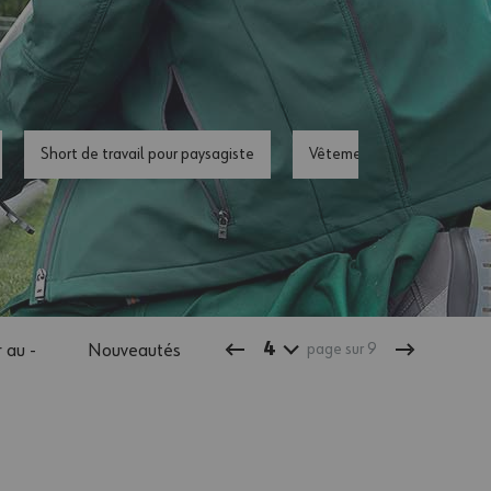
Short de travail pour paysagiste
Vêtements de pluie pour p
4
 au -
Nouveautés
page sur 9