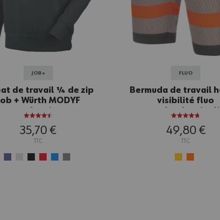
JOB+
FLUO
at de travail ¼ de zip
Bermuda de travail h
Job + Würth MODYF
visibilité fluo
anthracite
orange/anthracite 
MODYF
35,70 €
49,80 €
TTC
TTC