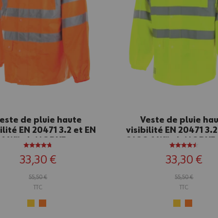
este de pluie haute
Veste de pluie ha
bilité EN 20471 3.2 et EN
visibilité EN 20471 3.
3.1 Würth MODYF orange
343 3.1 Würth MODYF
33,30 €
33,30 €
55,50 €
55,50 €
TTC
TTC