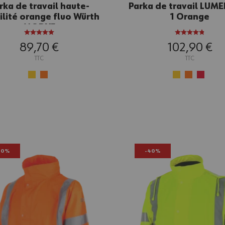
rka de travail haute-
Parka de travail LUME
bilité orange fluo Würth
1 Orange
MODYF
89,70 €
102,90 €
TTC
TTC
40%
-40%