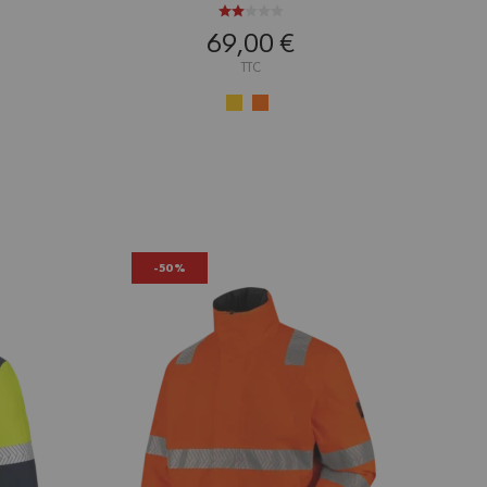
69,00 €
TTC
-50%