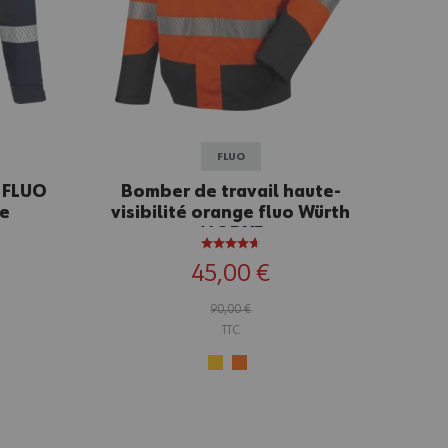
FLUO
é FLUO
Bomber de travail haute-
ne
visibilité orange fluo Würth
MODYF
45,00 €
90,00 €
TTC