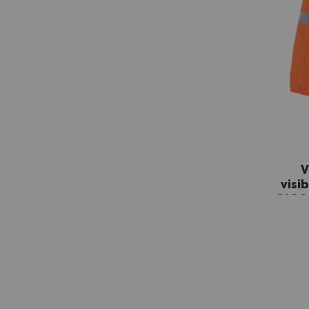
V
visi
343 