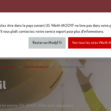
CATALOGUE 2025 - 2026
GRANDS COMPTES
PERSONNALISATION
EN PLUS :
lez être dans le pays suivant US. Würth MODYF ne livre pas dans votre p
-15%
sur le reste du site a
'il vous plaît
contactez notre service export
pour plus d'informations.
MAGASIN...
*Offre non cumulable avec toutes a
de marquage...) dans la limite des
Rester sur Modyf.fr
Voir tous les sites Würt
haussures de sécurité
Tenues printemps/été
Accesso
E TRAVAIL
HAUTE VISIBILITÉ
VESTES DE TRAVAIL
il
 la norme EN 20471. Elles sont adaptées