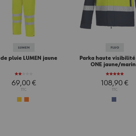
LUMEN
FLUO
 de pluie LUMEN jaune
Parka haute visibilit
ONE jaune/mari
69,00 €
108,90 €
TTC
TTC