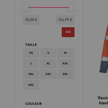
FILTER
Minimum value
Valeur maximale
33,00 €
154,99 €
OK
TAILLE
FILTER
XS
S
M
L
XL
XXL
3XL
4XL
5XL
6XL
Vest
haut
COULEUR