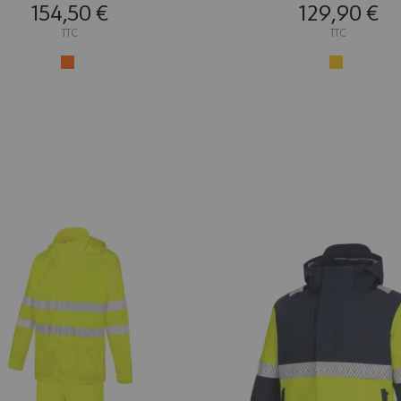
orange/marine
jaune/marine
154,50 €
129,90 €
TTC
TTC