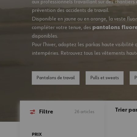
aux professionnels travaillant sur des chantiers o
prévention des accidents de travail.
Disponible en jaune ou en orange, la veste fluor
compléter votre tenue, des
pantalons fluor
disponibles.
Pour l’hiver, adoptez les parkas haute visibilité
intempéries. Retrouvez tous les
vêtements haute 
Pantalons de travail
Pulls et sweats
P
Trier par
Filtre
26
articles
Passer à la liste des produits
PRIX