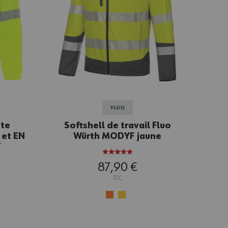
FLUO
ute
Softshell de travail Fluo
2 et EN
Würth MODYF jaune
 jaune
87,90 €
TTC