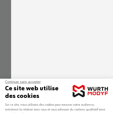
MÉDAILLÉ DE PLATINE PAR ECOVADIS
Continuer sans accepter
Ce site web utilise
des cookies
LABELLISÉ EN RSE
Sur ce site, nous utilisons des cookies pour mesurer notre audience,
entretenir la relation avec vous et vous adresser du contenu qualitatif ainsi