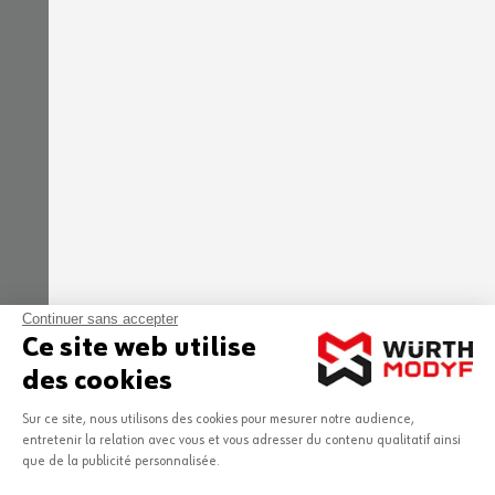
MÉDAILLÉ DE PLATINE PAR ECOVADIS
Continuer sans accepter
Ce site web utilise
des cookies
LABELLISÉ EN RSE
Sur ce site, nous utilisons des cookies pour mesurer notre audience,
entretenir la relation avec vous et vous adresser du contenu qualitatif ainsi
que de la publicité personnalisée.